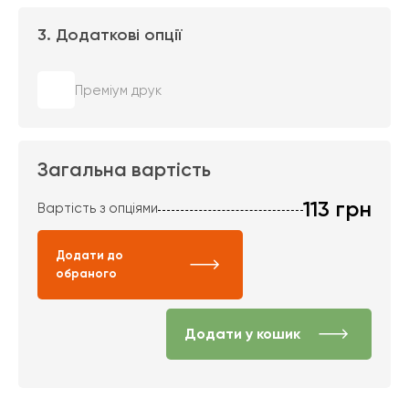
3. Додаткові опції
Преміум друк
Загальна вартість
113
грн
Вартість з опціями
Додати до
обраного
Додати у кошик