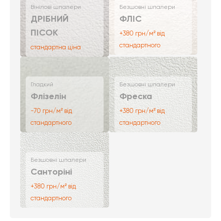
Вінілові шпалери
Безшовні шпалери
ДРІБНИЙ
ФЛІС
ПІСОК
+380 грн/м² від
стандартного
стандартна ціна
Гладкий
Безшовні шпалери
Флізелін
Фреска
-70 грн/м² від
+380 грн/м² від
стандартного
стандартного
Безшовні шпалери
Санторіні
+380 грн/м² від
стандартного