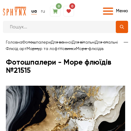
0
0
Меню
ua
ru
Головна
Фотошпалери
Для ванної
Для вітальні
Для спальні
Флюїд арт
Мармур та лофт
Новинки
Море флюїдів
Фотошпалери - Море флюїдів
№21515