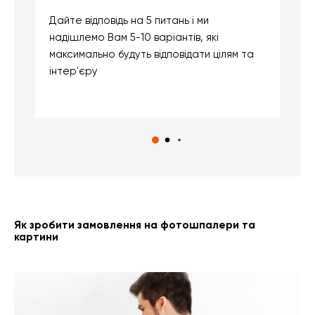
Дайте відповідь на 5 питань і ми
В
надішлемо Вам 5-10 варіантів, які
д
максимально будуть відповідати цілям та
б
інтер'єру
о
с
Як зробити замовлення на фотошпалери та
картини