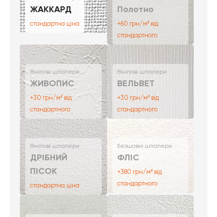
ЖАККАРД
Полотно
стандартна ціна
+60 грн/м² від
стандартного
Вінілові шпалери
Вінілові шпалери
ЖИВОПИС
ВЕЛЬВЕТ
+30 грн/м² від
+30 грн/м² від
стандартного
стандартного
Вінілові шпалери
Безшовні шпалери
ДРІБНИЙ
ФЛІС
ПІСОК
+380 грн/м² від
стандартного
стандартна ціна