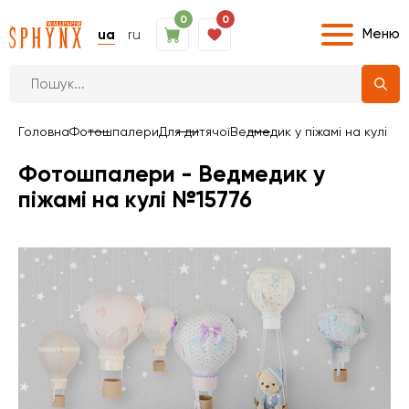
0
0
Меню
ua
ru
Головна
Фотошпалери
Для дитячої
Ведмедик у піжамі на кулі
Фотошпалери - Ведмедик у
піжамі на кулі №15776