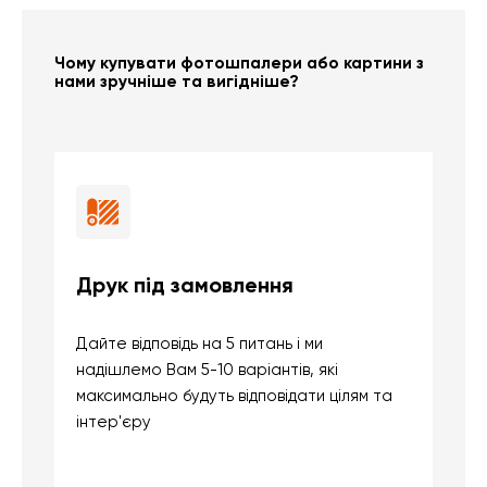
Чому купувати фотошпалери або картини з
нами зручніше та вигідніше?
Друк під замовлення
Б
Дайте відповідь на 5 питань і ми
В
надішлемо Вам 5-10 варіантів, які
д
максимально будуть відповідати цілям та
б
інтер'єру
о
с