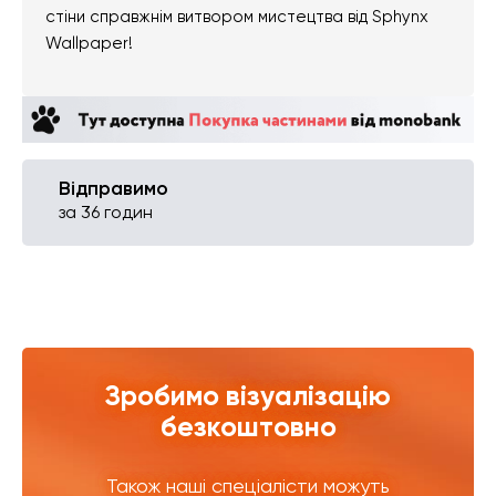
стіни справжнім витвором мистецтва від Sphynx
Wallpaper!
Відправимо
за 36 годин
Зробимо візуалізацію
безкоштовно
Також наші спеціалісти можуть