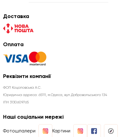
Доставка
Оплата
Реквізити компанії
ФОП Коцоловська А.С.
Юридична aдреса: 65111, м.Одеса, вул.Добровольського 134
ІПН 3130609765
Наші соціальни мережі
Фотошпалери
Картини