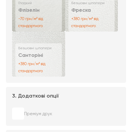
Гладкий
Безшовні шпалери
Флізелін
Фреска
-70 грн/м² від
+380 грн/м² від
стандартного
стандартного
Безшовні шпалери
Санторіні
+380 грн/м² від
стандартного
3. Додаткові опції
Преміум друк