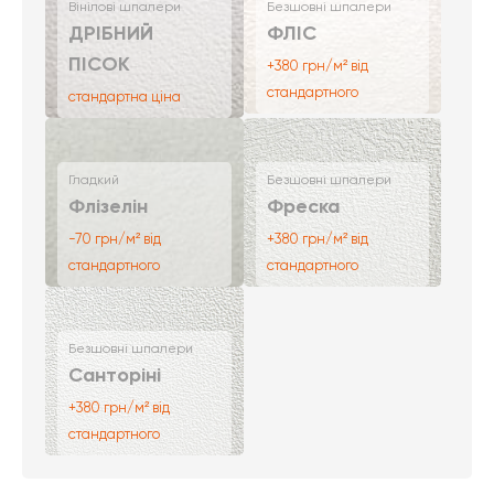
Вінілові шпалери
Безшовні шпалери
ДРІБНИЙ
ФЛІС
ПІСОК
+380 грн/м² від
стандартного
стандартна ціна
Гладкий
Безшовні шпалери
Флізелін
Фреска
-70 грн/м² від
+380 грн/м² від
стандартного
стандартного
Безшовні шпалери
Санторіні
+380 грн/м² від
стандартного