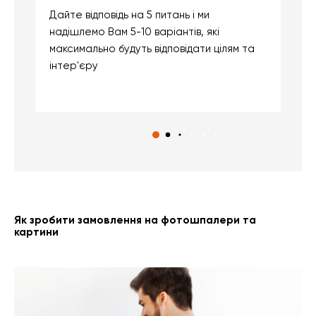
Дайте відповідь на 5 питань і ми
В
надішлемо Вам 5-10 варіантів, які
д
максимально будуть відповідати цілям та
б
інтер'єру
о
с
Як зробити замовлення на фотошпалери та
картини