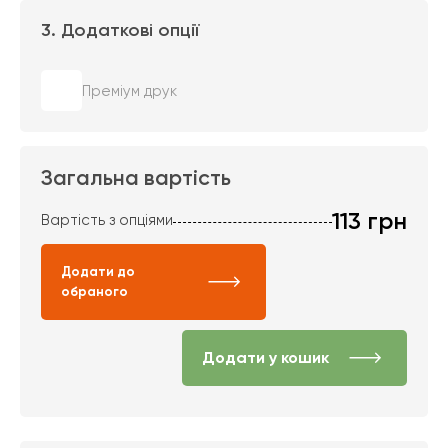
3. Додаткові опції
Преміум друк
Загальна вартість
113
грн
Вартість з опціями
Додати до
обраного
Додати у кошик