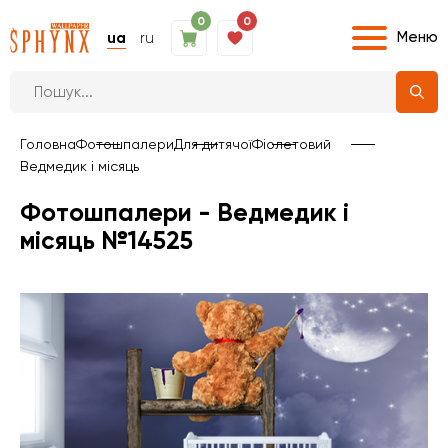
0
0
Меню
ua
ru
Головна
Фотошпалери
Для дитячої
Фіолетовий
Ведмедик і місяць
Фотошпалери - Ведмедик і
місяць №14525