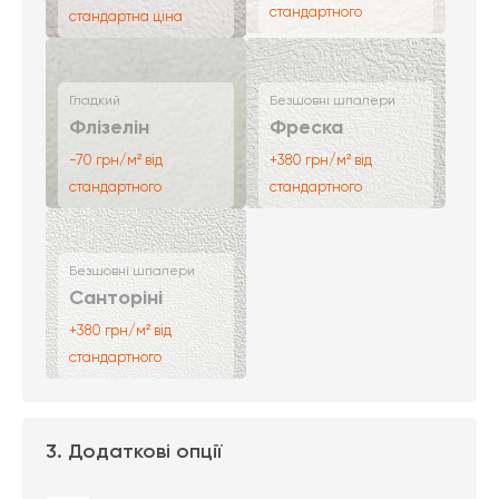
стандартного
стандартна ціна
Гладкий
Безшовні шпалери
Флізелін
Фреска
-70 грн/м² від
+380 грн/м² від
стандартного
стандартного
Безшовні шпалери
Санторіні
+380 грн/м² від
стандартного
3. Додаткові опції