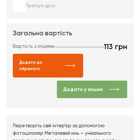
Преміум друк
Загальна вартість
113
грн
Вартість з опціями
Додати до
обраного
Додати у кошик
Перетворіть свій інтер’єр за допомогою
фотошпалер Металевий кінь — унікального