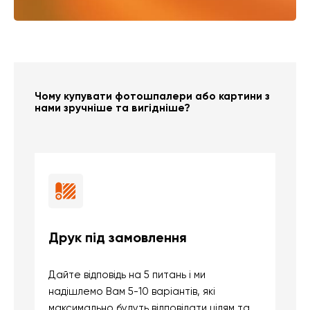
Чому купувати фотошпалери або картини з
нами зручніше та вигідніше?
Друк під замовлення
Б
Дайте відповідь на 5 питань і ми
В
надішлемо Вам 5-10 варіантів, які
д
максимально будуть відповідати цілям та
б