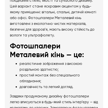
поєднання стилю, якості та сучасного дизайну.
Цей варіант стане яскравим акцентом у будь-
якому приміщенні: вітальні, спальні, дитячій кімнаті
або офісі. Фотошпалери Металевий кінь
виготовлені з екологічно чистих матеріалів,
безпечні для здоров’я, мають високу стійкість до
вологи та ультрафіолету.
Фотошпалери
Металевий кінь — це:
реалістичне зображення з високою
роздільною здатністю;
простий монтаж без спеціального
обладнання;
довговічність та легкий догляд.
Завдяки продуманому дизайну фотошпалери
легко вписуються в будь-який стиль інтер’єру — від
мінімалізму до класики. Замовляючи фотошпалери