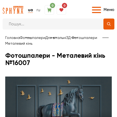
0
0
Меню
ua
ru
Головна
Фотошпалери
Для вітальні
3Д Фотошпалери
Металевий кінь
Фотошпалери - Металевий кінь
№16007