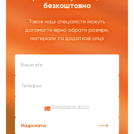
безкоштовно
Також наші спеціалісти можуть
допомогти вірно обрати розміри,
матеріали та додаткові опції
Прикріпити фото
Надіслати