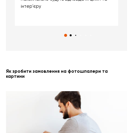
інтер'єру
о
с
Як зробити замовлення на фотошпалери та
картини