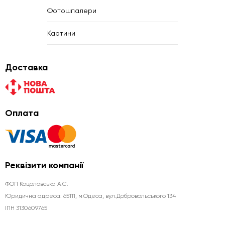
Фотошпалери
Картини
Доставка
Оплата
Реквізити компанії
ФОП Коцоловська А.С.
Юридична aдреса: 65111, м.Одеса, вул.Добровольського 134
ІПН 3130609765