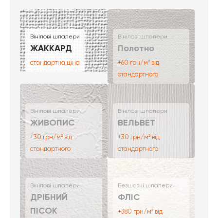
Вінілові шпалери
Вінілові шпалери
ЖАККАРД
Полотно
стандартна ціна
+60 грн/м² від
стандартного
Вінілові шпалери
Вінілові шпалери
ЖИВОПИС
ВЕЛЬВЕТ
+30 грн/м² від
+30 грн/м² від
стандартного
стандартного
Вінілові шпалери
Безшовні шпалери
ДРІБНИЙ
ФЛІС
ПІСОК
+380 грн/м² від