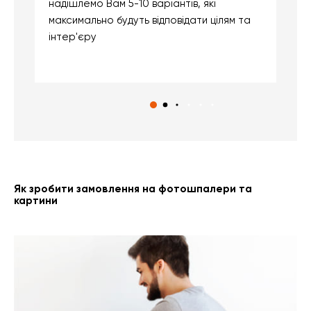
надішлемо Вам 5-10 варіантів, які
д
максимально будуть відповідати цілям та
б
інтер'єру
о
с
Як зробити замовлення на фотошпалери та
картини