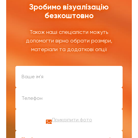
Зробимо візуалізацію
безкоштовно
Також наші спеціалісти можуть
допомогти вірно обрати розміри,
матеріали та додаткові опції
Прикріпити фото