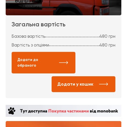
Відправимо
за 36 годин
Загальна вартість
Базова вартість
480
грн
Вартість з опціями
480
грн
Додати до
обраного
Додати у кошик