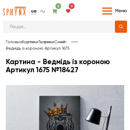
0
0
Меню
ua
ru
Головна
Картини
Тварини
Синій
Ведмідь із короною Артикул 1675
Картина - Ведмідь із короною
Артикул 1675 №18427