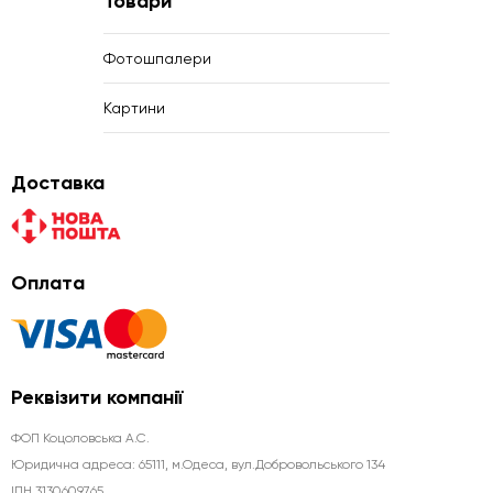
Товари
Фотошпалери
Картини
Доставка
Оплата
Реквізити компанії
ФОП Коцоловська А.С.
Юридична aдреса: 65111, м.Одеса, вул.Добровольського 134
ІПН 3130609765