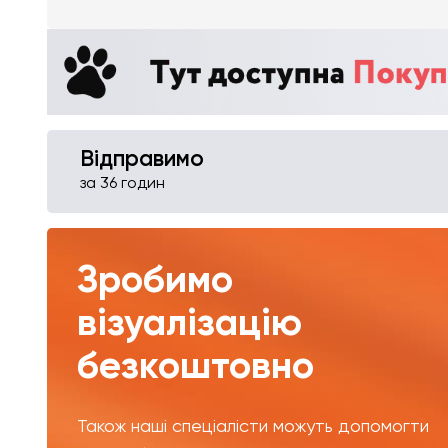
Відправимо
за 36 годин
Зробимо
візуалізацію
безкоштовно
Також наші спеціалісти можуть допомогти