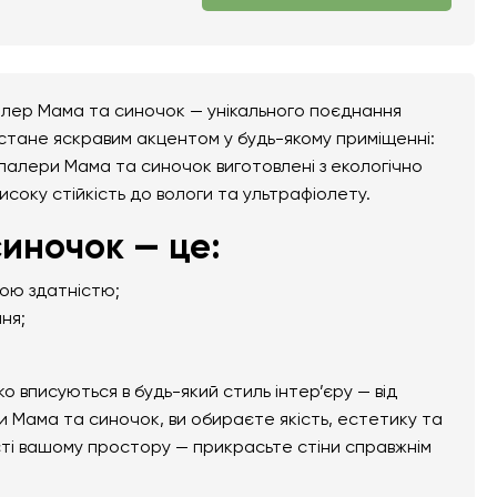
алер Мама та синочок — унікального поєднання
 стане яскравим акцентом у будь-якому приміщенні:
тошпалери Мама та синочок виготовлені з екологічно
високу стійкість до вологи та ультрафіолету.
иночок — це:
ною здатністю;
ня;
вписуються в будь-який стиль інтер’єру — від
 Мама та синочок, ви обираєте якість, естетику та
сті вашому простору — прикрасьте стіни справжнім