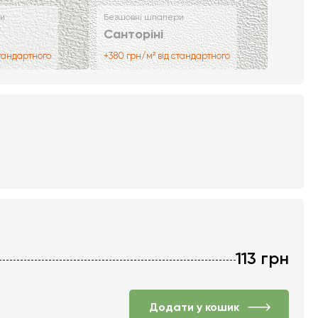
и
Безшовні шпалери
Санторіні
стандартного
+380 грн/м² від стандартного
113
грн
Додати у кошик