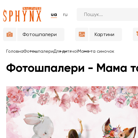
ua
ru
Фотошпалери
Картини
Головна
Фотошпалери
Для дитячої
Мама та синочок
Фотошпалери - Мама т