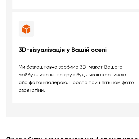
3D-візуалізація у Вашій оселі
Ми безкоштовно зробимо 3D-макет Вашого
майбутнього інтер'єру з будь-якою картиною
або фотошпалерою. Просто пришліть нам фото
своєї стіни.