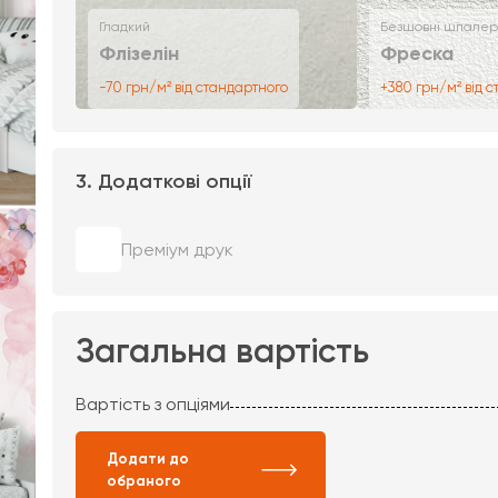
Гладкий
Безшовні шпалер
Флізелін
Фреска
-70 грн/м² від стандартного
+380 грн/м² від 
3. Додаткові опції
Преміум друк
Загальна вартість
Вартість з опціями
Додати до
обраного