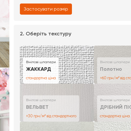
Застосувати розмір
2. Оберіть текстуру
Вінілові шпалери
Вінілові шпалери
ЖАККАРД
Полотно
стандартна ціна
+60 грн/м² від с
Вінілові шпалери
Вінілові шпалери
ВЕЛЬВЕТ
ДРІБНИЙ ПІ
+30 грн/м² від стандартного
стандартна ціна