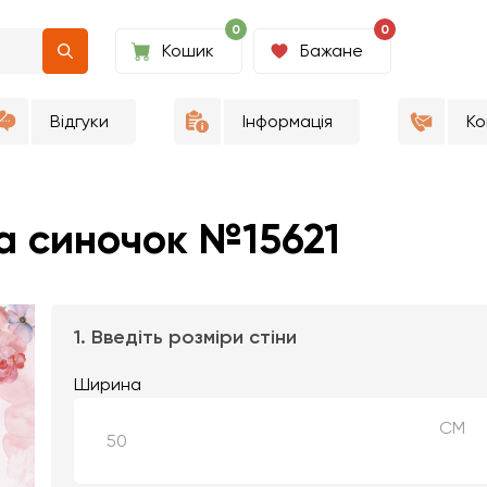
0
0
Кошик
Бажане
Відгуки
Інформація
Ко
а синочок №15621
1. Введіть розміри стіни
Ширина
СМ