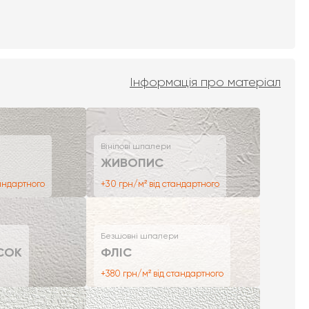
Інформація про матеріал
Вінілові шпалери
ЖИВОПИС
тандартного
+30 грн/м² від стандартного
Безшовні шпалери
СОК
ФЛІС
+380 грн/м² від стандартного