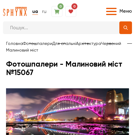
0
0
Меню
ua
ru
Головна
Фотошпалери
Для спальні
Архітектура
Червоний
Малиновий міст
Фотошпалери - Малиновий міст
№15067