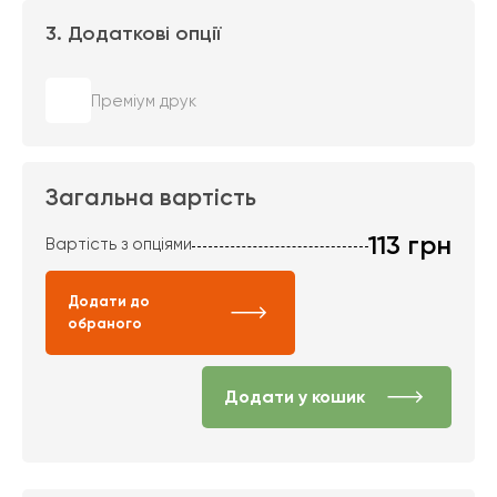
3. Додаткові опції
Преміум друк
Загальна вартість
113
грн
Вартість з опціями
Додати до
обраного
Додати у кошик