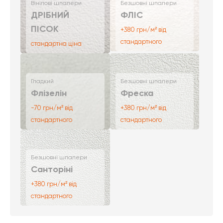
Вінілові шпалери
Безшовні шпалери
ДРІБНИЙ
ФЛІС
ПІСОК
+380 грн/м² від
стандартного
стандартна ціна
Гладкий
Безшовні шпалери
Флізелін
Фреска
-70 грн/м² від
+380 грн/м² від
стандартного
стандартного
Безшовні шпалери
Санторіні
+380 грн/м² від
стандартного