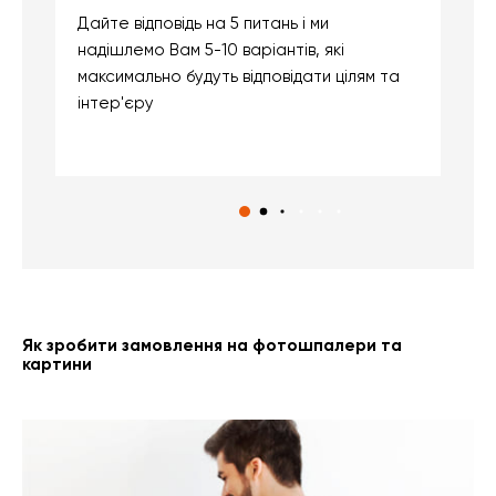
Дайте відповідь на 5 питань і ми
В
надішлемо Вам 5-10 варіантів, які
д
максимально будуть відповідати цілям та
б
інтер'єру
о
с
Як зробити замовлення на фотошпалери та
картини