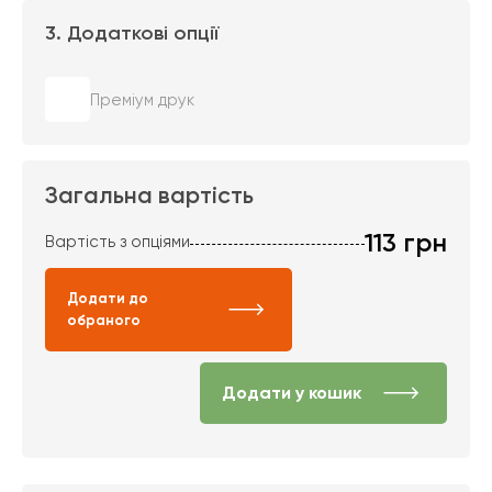
3. Додаткові опції
Преміум друк
Загальна вартість
113
грн
Вартість з опціями
Додати до
обраного
Додати у кошик