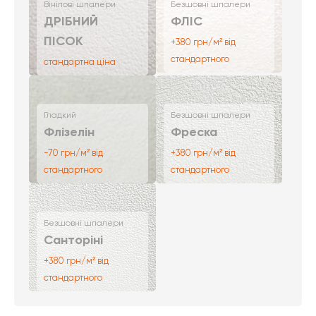
Вінілові шпалери
Безшовні шпалери
ДРІБНИЙ
ФЛІС
ПІСОК
+380 грн/м² від
стандартного
стандартна ціна
Гладкий
Безшовні шпалери
Флізелін
Фреска
-70 грн/м² від
+380 грн/м² від
стандартного
стандартного
Безшовні шпалери
Санторіні
+380 грн/м² від
стандартного