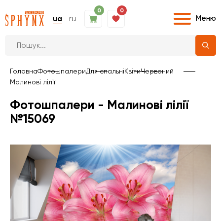
0
0
Меню
ua
ru
Головна
Фотошпалери
Для спальні
Квіти
Червоний
Малинові лілії
Фотошпалери - Малинові лілії
№15069