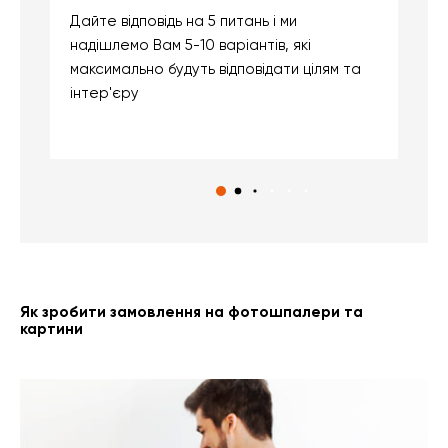
Дайте відповідь на 5 питань і ми
В
надішлемо Вам 5-10 варіантів, які
д
максимально будуть відповідати цілям та
б
інтер'єру
о
с
Як зробити замовлення на фотошпалери та
картини