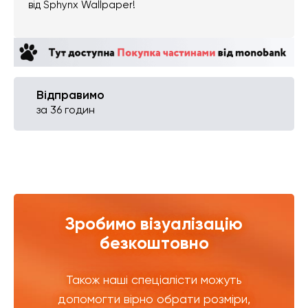
від Sphynx Wallpaper!
Відправимо
за 36 годин
Зробимо візуалізацію
безкоштовно
Також наші спеціалісти можуть
допомогти вірно обрати розміри,