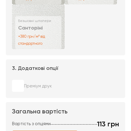
Безшовні шпалери
Санторіні
+380 грн/м² від
стандартного
3. Додаткові опції
Преміум друк
Загальна вартість
113
грн
Вартість з опціями