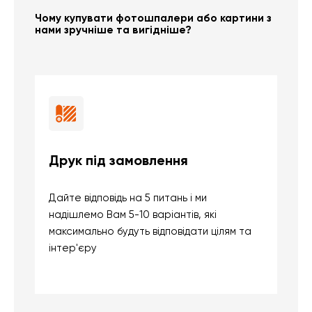
Чому купувати фотошпалери або картини з
нами зручніше та вигідніше?
Друк під замовлення
Б
Дайте відповідь на 5 питань і ми
В
надішлемо Вам 5-10 варіантів, які
д
максимально будуть відповідати цілям та
б
інтер'єру
о
с