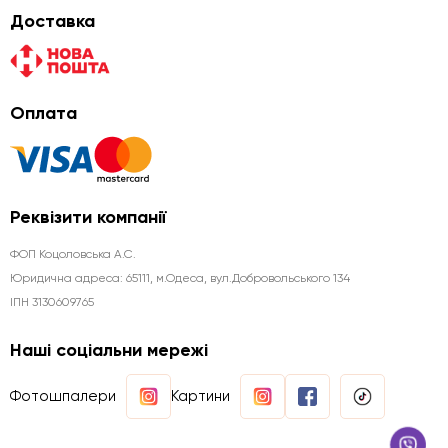
Доставка
Оплата
Реквізити компанії
ФОП Коцоловська А.С.
Юридична aдреса: 65111, м.Одеса, вул.Добровольського 134
ІПН 3130609765
Наші соціальни мережі
Фотошпалери
Картини