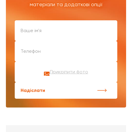
матеріали та додаткові опції
Прикріпити фото
Надіслати