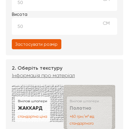
Висота
СМ
Застосувати розмір
2. Оберіть текстуру
Інформація про матеріал
Вінілові шпалери
Вінілові шпалери
ЖАККАРД
Полотно
стандартна ціна
+60 грн/м² від
стандартного