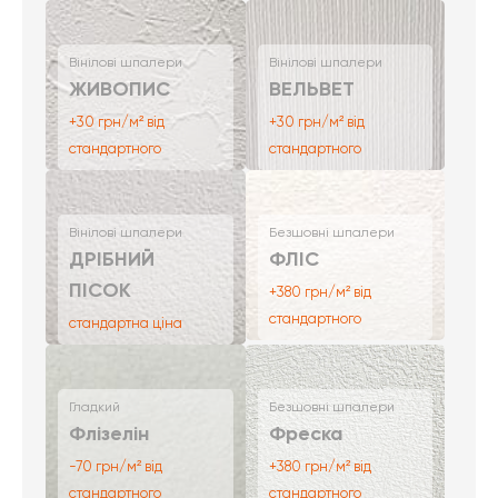
Вінілові шпалери
Вінілові шпалери
ЖИВОПИС
ВЕЛЬВЕТ
+30 грн/м² від
+30 грн/м² від
стандартного
стандартного
Вінілові шпалери
Безшовні шпалери
ДРІБНИЙ
ФЛІС
ПІСОК
+380 грн/м² від
стандартного
стандартна ціна
Гладкий
Безшовні шпалери
Флізелін
Фреска
-70 грн/м² від
+380 грн/м² від
стандартного
стандартного