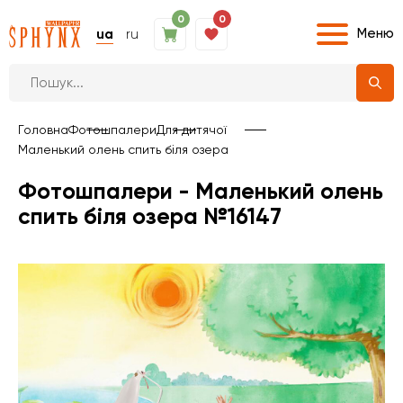
0
0
Меню
ua
ru
Головна
Фотошпалери
Для дитячої
Маленький олень спить біля озера
Фотошпалери - Маленький олень
спить біля озера №16147