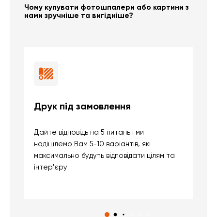
Чому купувати фотошпалери або картини з
нами зручніше та вигідніше?
Друк під замовлення
Б
Дайте відповідь на 5 питань і ми
В
надішлемо Вам 5-10 варіантів, які
д
максимально будуть відповідати цілям та
б
інтер'єру
о
с