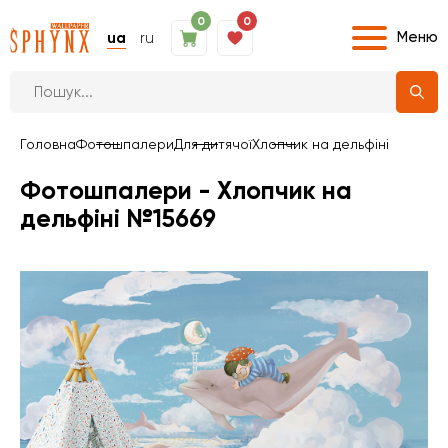
0
0
Меню
ua
ru
Головна
Фотошпалери
Для дитячої
Хлопчик на дельфіні
Фотошпалери - Хлопчик на
дельфіні №15669