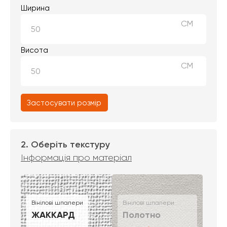
Ширина
СМ
Висота
СМ
Застосувати розмір
2. Оберіть текстуру
Інформація про матеріал
Вінілові шпалери
Вінілові шпалери
ЖАККАРД
Полотно