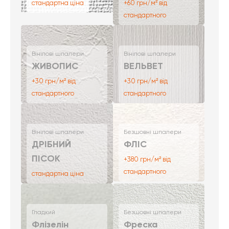
стандартна ціна
+60 грн/м² від
стандартного
Вінілові шпалери
Вінілові шпалери
ЖИВОПИС
ВЕЛЬВЕТ
+30 грн/м² від
+30 грн/м² від
стандартного
стандартного
Вінілові шпалери
Безшовні шпалери
ДРІБНИЙ
ФЛІС
ПІСОК
+380 грн/м² від
стандартного
стандартна ціна
Гладкий
Безшовні шпалери
Флізелін
Фреска