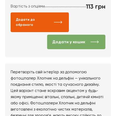
113
грн
Вартість з опціями
Додати до
обраного
Додати у кошик
Перетворіть свій інтер’єр за допомогою
фотошпалер Хлопчик на дельфіні — унікального
поєднання стилю, якості та сучасного дизайну.
Цей варіант стане яскравим акцентом у будь-
якому приміщенні: вітальні, спальні, дитячій кімнаті
або офісі. Фотошпалери Хлопчик на дельфіні
виготовлені з екологічно чистих матеріалів,
безпечні для здоров’я, мають високу стійкість до