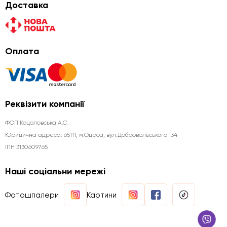
Доставка
Оплата
Реквізити компанії
ФОП Коцоловська А.С.
Юридична aдреса: 65111, м.Одеса, вул.Добровольського 134
ІПН 3130609765
Наші соціальни мережі
Фотошпалери
Картини