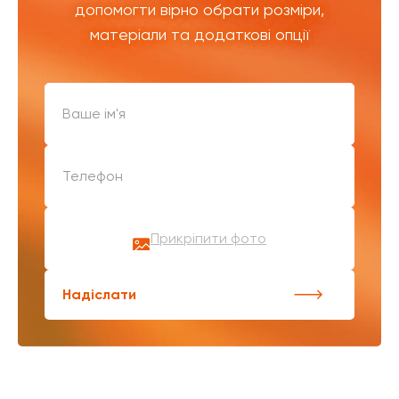
допомогти вірно обрати розміри,
матеріали та додаткові опції
Прикріпити фото
Надіслати