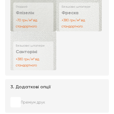
Гладкий
Безшовні шпалери
Флізелін
Фреска
-70 грн/м² від
+380 грн/м² від
стандартного
стандартного
Безшовні шпалери
Санторіні
+380 грн/м² від
стандартного
3. Додаткові опції
Преміум друк