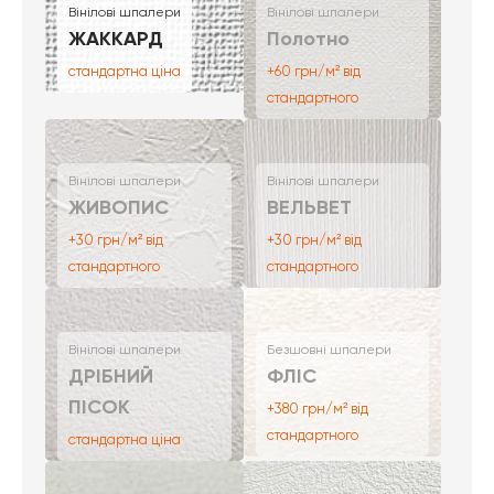
Вінілові шпалери
Вінілові шпалери
ЖАККАРД
Полотно
стандартна ціна
+60 грн/м² від
стандартного
Вінілові шпалери
Вінілові шпалери
ЖИВОПИС
ВЕЛЬВЕТ
+30 грн/м² від
+30 грн/м² від
стандартного
стандартного
Вінілові шпалери
Безшовні шпалери
ДРІБНИЙ
ФЛІС
ПІСОК
+380 грн/м² від
стандартного
стандартна ціна