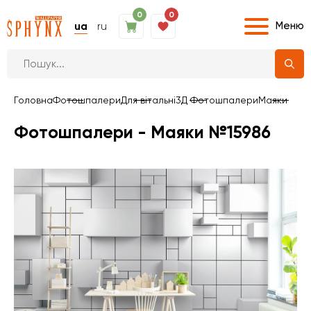
0
0
Меню
ua
ru
Головна
Фотошпалери
Для вітальні
3Д Фотошпалери
Маяки
Фотошпалери - Маяки №15986