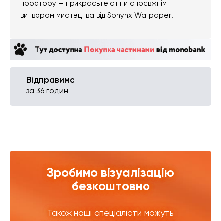
простору — прикрасьте стіни справжнім
витвором мистецтва від Sphynx Wallpaper!
Відправимо
за 36 годин
Зробимо візуалізацію
безкоштовно
Також наші спеціалісти можуть