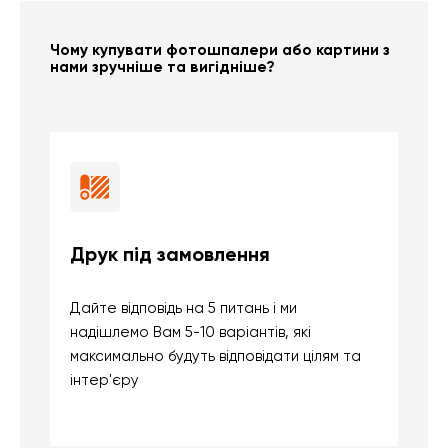
Чому купувати фотошпалери або картини з
нами зручніше та вигідніше?
Друк під замовлення
Б
Дайте відповідь на 5 питань і ми
В
надішлемо Вам 5-10 варіантів, які
д
максимально будуть відповідати цілям та
б
інтер'єру
о
с