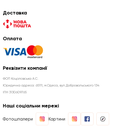
Доставка
Оплата
Реквізити компанії
ФОП Коцоловська А.С.
Юридична aдреса: 65111, м.Одеса, вул.Добровольського 134
ІПН 3130609765
Наші соціальни мережі
Фотошпалери
Картини