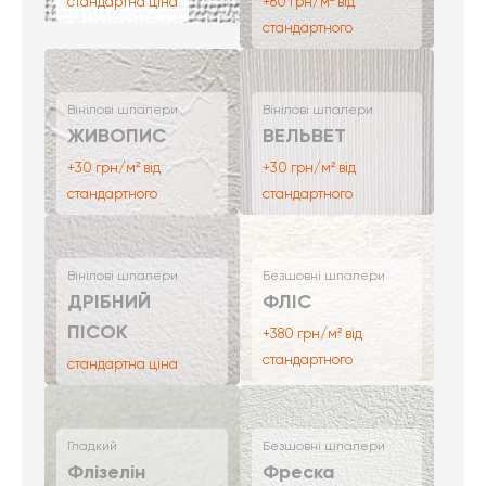
стандартна ціна
+60 грн/м² від
стандартного
Вінілові шпалери
Вінілові шпалери
ЖИВОПИС
ВЕЛЬВЕТ
+30 грн/м² від
+30 грн/м² від
стандартного
стандартного
Вінілові шпалери
Безшовні шпалери
ДРІБНИЙ
ФЛІС
ПІСОК
+380 грн/м² від
стандартного
стандартна ціна
Гладкий
Безшовні шпалери
Флізелін
Фреска