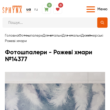
0
0
Меню
ua
ru
Головна
Фотошпалери
Для вітальні
Для спальні
Дизайнерські
Рожеві хмари
Фотошпалери - Рожеві хмари
№14377