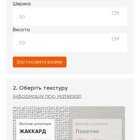
Ширина
СМ
Висота
СМ
Застосувати розмір
2. Оберіть текстуру
Інформація про матеріал
Вінілові шпалери
Вінілові шпалери
ЖАККАРД
Полотно