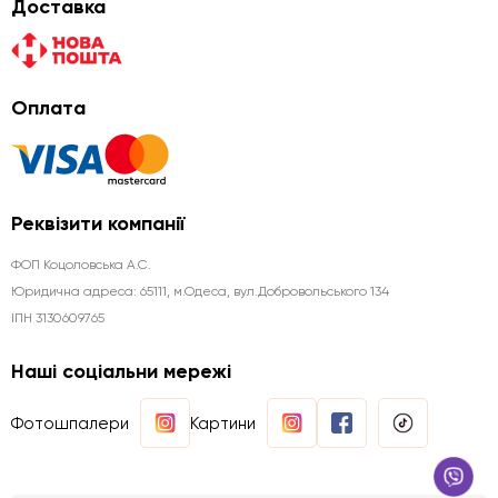
Доставка
Оплата
Реквізити компанії
ФОП Коцоловська А.С.
Юридична aдреса: 65111, м.Одеса, вул.Добровольського 134
ІПН 3130609765
Наші соціальни мережі
Фотошпалери
Картини