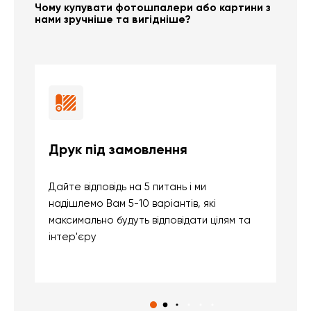
Чому купувати фотошпалери або картини з
нами зручніше та вигідніше?
Друк під замовлення
Б
Дайте відповідь на 5 питань і ми
В
надішлемо Вам 5-10 варіантів, які
д
максимально будуть відповідати цілям та
б
інтер'єру
о
с