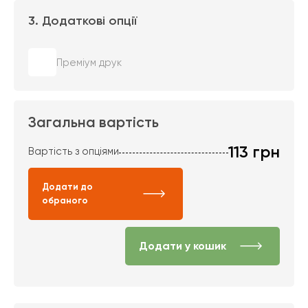
3. Додаткові опції
Преміум друк
Загальна вартість
113
грн
Вартість з опціями
Додати до
обраного
Додати у кошик