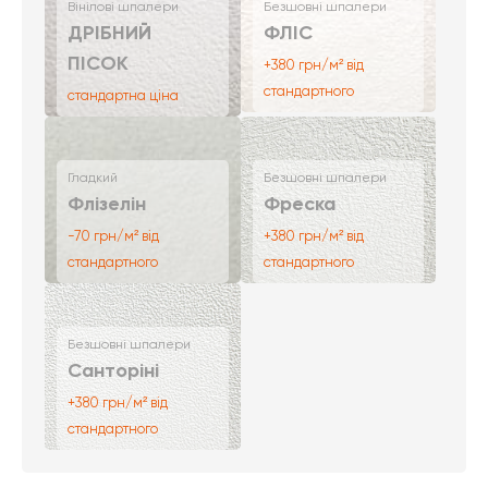
Вінілові шпалери
Безшовні шпалери
ДРІБНИЙ
ФЛІС
ПІСОК
+380 грн/м² від
стандартного
стандартна ціна
Гладкий
Безшовні шпалери
Флізелін
Фреска
-70 грн/м² від
+380 грн/м² від
стандартного
стандартного
Безшовні шпалери
Санторіні
+380 грн/м² від
стандартного