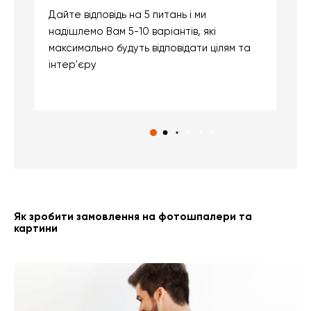
Дайте відповідь на 5 питань і ми
В
надішлемо Вам 5-10 варіантів, які
д
максимально будуть відповідати цілям та
б
інтер'єру
о
с
Як зробити замовлення на фотошпалери та
картини