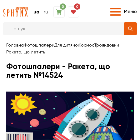
0
0
Меню
ua
ru
Головна
Фотошпалери
Для дитячої
Космос
Трояндовий
Ракета, що летить
Фотошпалери - Ракета, що
летить №14524