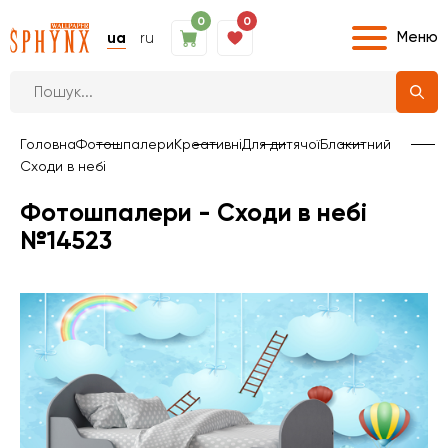
0
0
Меню
ua
ru
Головна
Фотошпалери
Креативні
Для дитячої
Блакитний
Сходи в небі
Фотошпалери - Сходи в небі
№14523