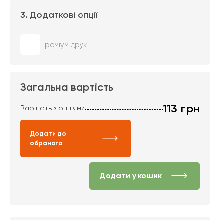
3. Додаткові опції
Преміум друк
Загальна вартість
113
грн
Вартість з опціями
Додати до
обраного
Додати у кошик