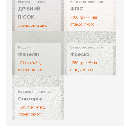
Вінілові шпалери
Безшовні шпалери
ДРІБНИЙ
ФЛІС
ПІСОК
+380 грн/м² від
стандартного
стандартна ціна
Гладкий
Безшовні шпалери
Флізелін
Фреска
-70 грн/м² від
+380 грн/м² від
стандартного
стандартного
Безшовні шпалери
Санторіні
+380 грн/м² від
стандартного