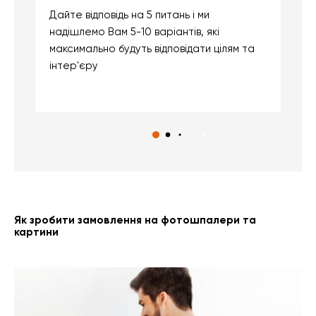
Дайте відповідь на 5 питань і ми
В
надішлемо Вам 5-10 варіантів, які
д
максимально будуть відповідати цілям та
б
інтер'єру
о
с
Як зробити замовлення на фотошпалери та
картини