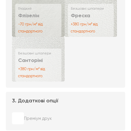
Гладкий
Безшовні шпалери
Флізелін
Фреска
-70 грн/м² від
+380 грн/м² від
стандартного
стандартного
Безшовні шпалери
Санторіні
+380 грн/м² від
стандартного
3. Додаткові опції
Преміум друк