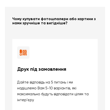
Чому купувати фотошпалери або картини з
нами зручніше та вигідніше?
Друк під замовлення
Б
Дайте відповідь на 5 питань і ми
В
надішлемо Вам 5-10 варіантів, які
д
максимально будуть відповідати цілям та
б
інтер'єру
о
с