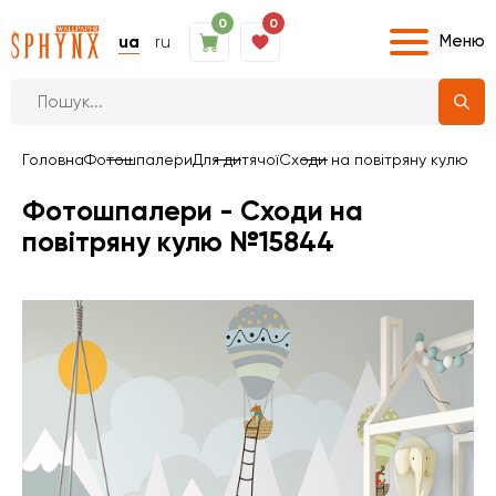
0
0
Меню
ua
ru
Головна
Фотошпалери
Для дитячої
Сходи на повітряну кулю
Фотошпалери - Сходи на
повітряну кулю №15844