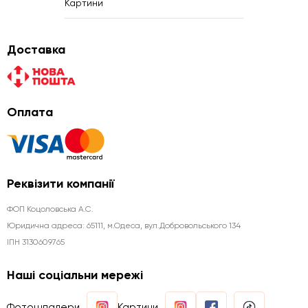
Картини
Доставка
Оплата
Реквізити компанії
ФОП Коцоловська А.С.
Юридична aдреса: 65111, м.Одеса, вул.Добровольського 134
ІПН 3130609765
Наші соціальни мережі
Фотошпалери
Картини