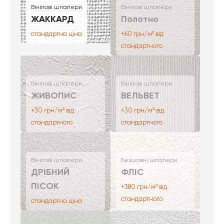
Вінілові шпалери
Вінілові шпалери
ЖАККАРД
Полотно
стандартна ціна
+60 грн/м² від
стандартного
Вінілові шпалери
Вінілові шпалери
ЖИВОПИС
ВЕЛЬВЕТ
+30 грн/м² від
+30 грн/м² від
стандартного
стандартного
Вінілові шпалери
Безшовні шпалери
ДРІБНИЙ
ФЛІС
ПІСОК
+380 грн/м² від
стандартного
стандартна ціна