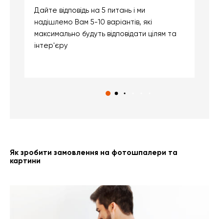
Дайте відповідь на 5 питань і ми
В
надішлемо Вам 5-10 варіантів, які
д
максимально будуть відповідати цілям та
б
інтер'єру
о
с
Як зробити замовлення на фотошпалери та
картини