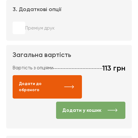
3. Додаткові опції
Преміум друк
Загальна вартість
113
грн
Вартість з опціями
Додати до
обраного
Додати у кошик