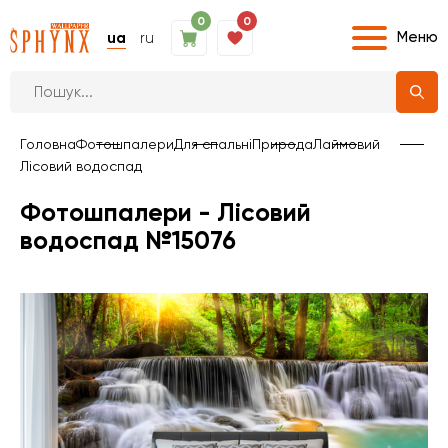
0
0
Меню
ua
ru
Головна
Фотошпалери
Для спальні
Природа
Лаймовий
Лісовий водоспад
Фотошпалери - Лісовий
водоспад №15076