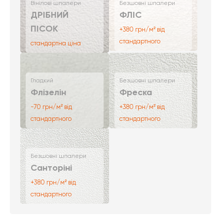
Вінілові шпалери
Безшовні шпалери
ДРІБНИЙ
ФЛІС
ПІСОК
+380 грн/м² від
стандартного
стандартна ціна
Гладкий
Безшовні шпалери
Флізелін
Фреска
-70 грн/м² від
+380 грн/м² від
стандартного
стандартного
Безшовні шпалери
Санторіні
+380 грн/м² від
стандартного