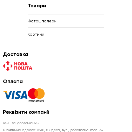
Товари
Фотошпалери
Картини
Доставка
Оплата
Реквізити компанії
ФОП Коцоловська А.С.
Юридична aдреса: 65111, м.Одеса, вул.Добровольського 134