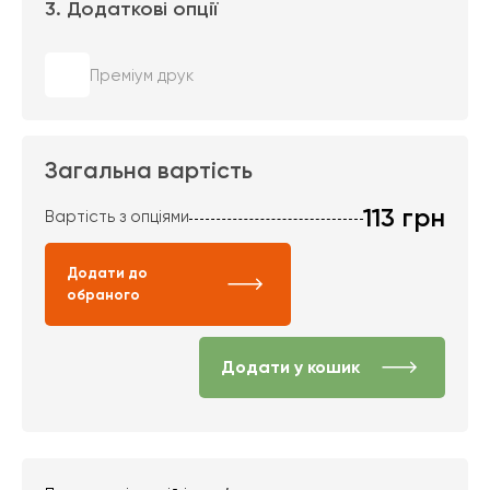
3. Додаткові опції
Преміум друк
Загальна вартість
113
грн
Вартість з опціями
Додати до
обраного
Додати у кошик