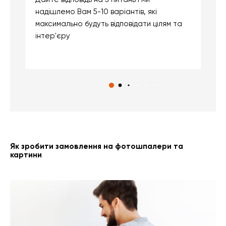
надішлемо Вам 5-10 варіантів, які
д
максимально будуть відповідати цілям та
б
інтер'єру
о
с
Як зробити замовлення на фотошпалери та
картини