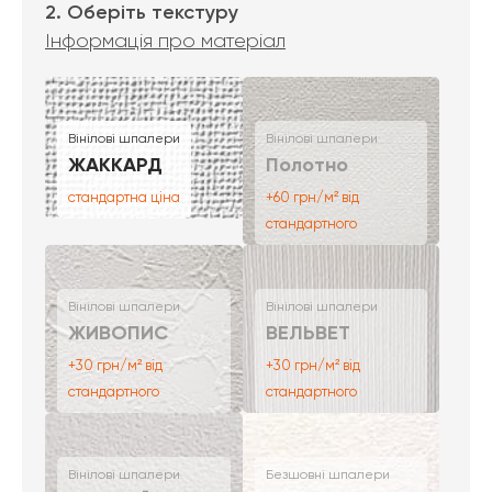
2. Оберіть текстуру
Інформація про матеріал
Вінілові шпалери
Вінілові шпалери
ЖАККАРД
Полотно
стандартна ціна
+60 грн/м² від
стандартного
Вінілові шпалери
Вінілові шпалери
ЖИВОПИС
ВЕЛЬВЕТ
+30 грн/м² від
+30 грн/м² від
стандартного
стандартного
Вінілові шпалери
Безшовні шпалери