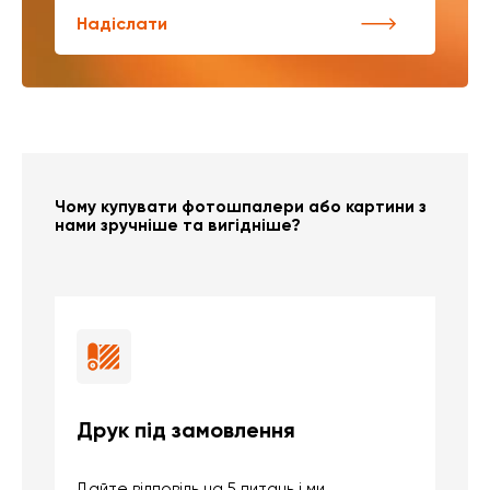
Надіслати
Чому купувати фотошпалери або картини з
нами зручніше та вигідніше?
Друк під замовлення
Б
Дайте відповідь на 5 питань і ми
В