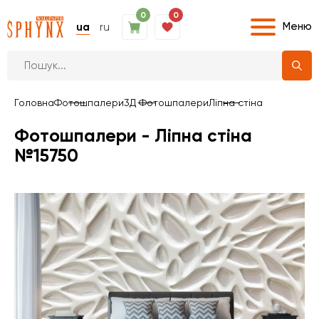
0
0
Меню
ua
ru
Головна
Фотошпалери
3Д Фотошпалери
Ліпна стіна
Фотошпалери - Ліпна стіна
№15750