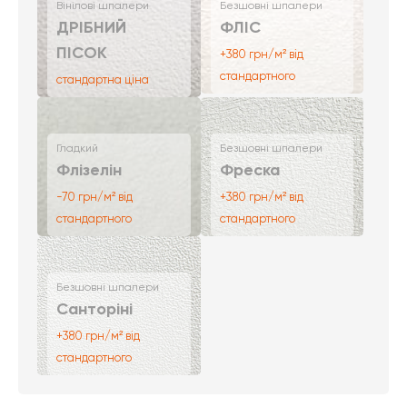
Вінілові шпалери
Безшовні шпалери
ДРІБНИЙ
ФЛІС
ПІСОК
+380 грн/м² від
стандартного
стандартна ціна
Гладкий
Безшовні шпалери
Флізелін
Фреска
-70 грн/м² від
+380 грн/м² від
стандартного
стандартного
Безшовні шпалери
Санторіні
+380 грн/м² від
стандартного