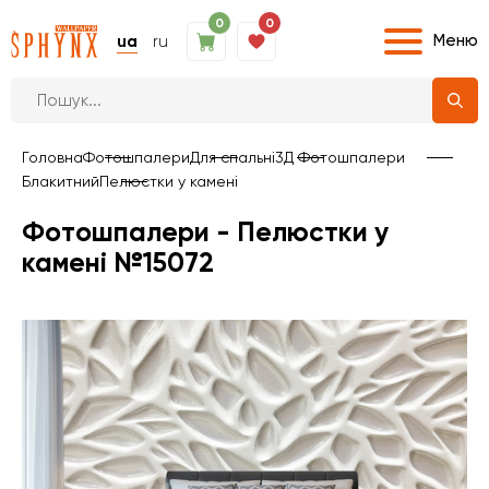
0
0
Меню
ua
ru
Головна
Фотошпалери
Для спальні
3Д Фотошпалери
Блакитний
Пелюстки у камені
Фотошпалери - Пелюстки у
камені №15072