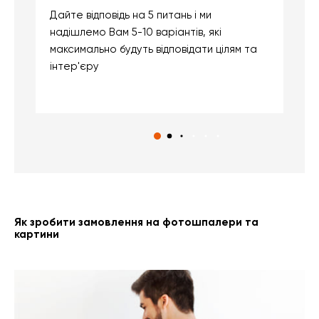
Дайте відповідь на 5 питань і ми
В
надішлемо Вам 5-10 варіантів, які
д
максимально будуть відповідати цілям та
б
інтер'єру
о
с
Як зробити замовлення на фотошпалери та
картини