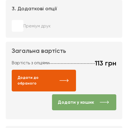
3. Додаткові опції
Преміум друк
Загальна вартість
113
грн
Вартість з опціями
Додати до
обраного
Додати у кошик