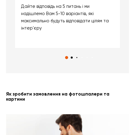
Дайте відповідь на 5 питань і ми
В
надішлемо Вам 5-10 варіантів, які
д
максимально будуть відповідати цілям та
б
інтер'єру
о
с
Як зробити замовлення на фотошпалери та
картини