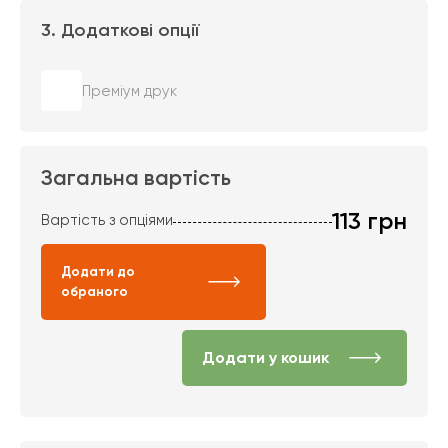
3. Додаткові опції
Преміум друк
Загальна вартість
113
грн
Вартість з опціями
Додати до
обраного
Додати у кошик