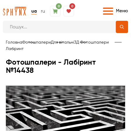
0
0
Меню
ua
ru
Головна
Фотошпалери
Для вітальні
3Д Фотошпалери
Лабіринт
Фотошпалери - Лабіринт
№14438