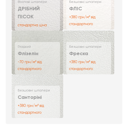
Вінілові шпалери
Безшовні шпалери
ДРІБНИЙ
ФЛІС
ПІСОК
+380 грн/м² від
стандартного
стандартна ціна
Гладкий
Безшовні шпалери
Флізелін
Фреска
-70 грн/м² від
+380 грн/м² від
стандартного
стандартного
Безшовні шпалери
Санторіні
+380 грн/м² від
стандартного