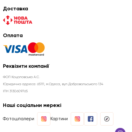
Доставка
Оплата
Реквізити компанії
ФОП Коцоловська А.С.
Юридична aдреса: 65111, м.Одеса, вул.Добровольського 134
ІПН 3130609765
Наші соціальни мережі
Фотошпалери
Картини