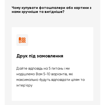
Чому купувати фотошпалери або картини з
нами зручніше та вигідніше?
Друк під замовлення
Б
Дайте відповідь на 5 питань і ми
В
надішлемо Вам 5-10 варіантів, які
д
максимально будуть відповідати цілям та
б
інтер'єру
о
с