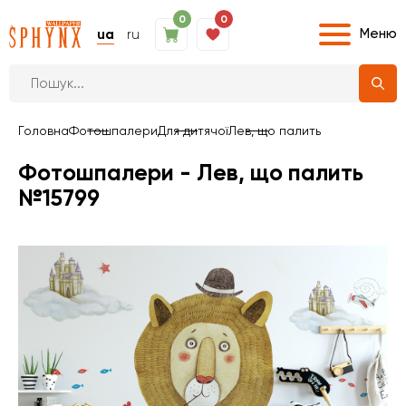
0
0
Меню
ua
ru
Головна
Фотошпалери
Для дитячої
Лев, що палить
Фотошпалери - Лев, що палить
№15799