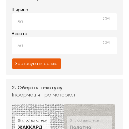
Ширина
СМ
Висота
СМ
Застосувати розмір
2. Оберіть текстуру
Інформація про матеріал
Вінілові шпалери
Вінілові шпалери
ЖАККАРД
Полотно