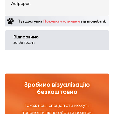
Wallpaper!
Відправимо
за 36 годин
Зробимо візуалізацію
безкоштовно
Також наші спеціалісти можуть
допомогти вірно обрати розміри,