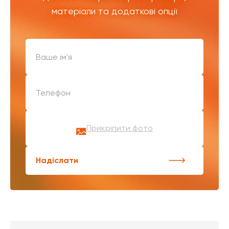
матеріали та додаткові опції
Прикріпити фото
Надіслати