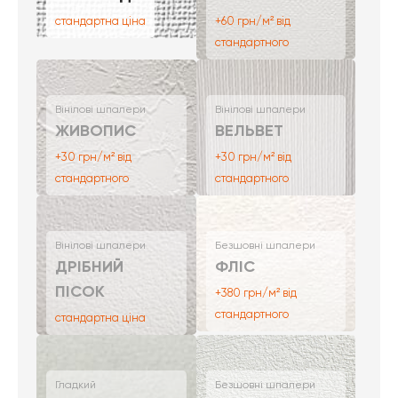
стандартна ціна
+60 грн/м² від
стандартного
Вінілові шпалери
Вінілові шпалери
ЖИВОПИС
ВЕЛЬВЕТ
+30 грн/м² від
+30 грн/м² від
стандартного
стандартного
Вінілові шпалери
Безшовні шпалери
ДРІБНИЙ
ФЛІС
ПІСОК
+380 грн/м² від
стандартного
стандартна ціна
Гладкий
Безшовні шпалери