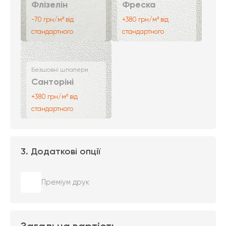
Флізелін
Фреска
-70 грн/м² від
+380 грн/м² від
стандартного
стандартного
Безшовні шпалери
Санторіні
+380 грн/м² від
стандартного
3. Додаткові опції
Преміум друк