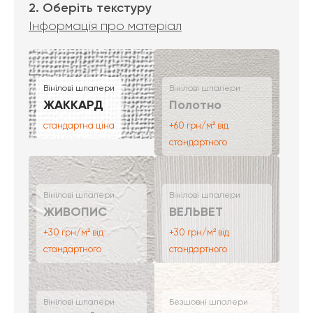
2. Оберіть текстуру
Інформація про матеріал
Вінілові шпалери
Вінілові шпалери
ЖАККАРД
Полотно
стандартна ціна
+60 грн/м² від
стандартного
Вінілові шпалери
Вінілові шпалери
ЖИВОПИС
ВЕЛЬВЕТ
+30 грн/м² від
+30 грн/м² від
стандартного
стандартного
Вінілові шпалери
Безшовні шпалери