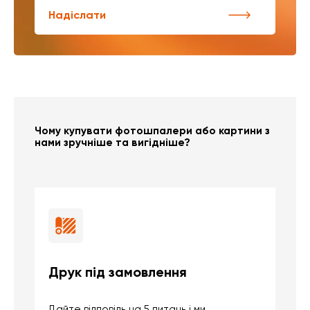
Надіслати
Чому купувати фотошпалери або картини з
нами зручніше та вигідніше?
Друк під замовлення
Б
Дайте відповідь на 5 питань і ми
В