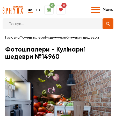
0
0
Меню
ua
ru
Головна
Фотошпалери
Їжа
Для кухні
Кулінарні шедеври
Фотошпалери - Кулінарні
шедеври №14960