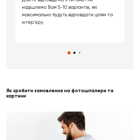
надішлемо Вам 5-10 варіантів, які
д
максимально будуть відповідати цілям та
б
інтер'єру
о
с
Як зробити замовлення на фотошпалери та
картини