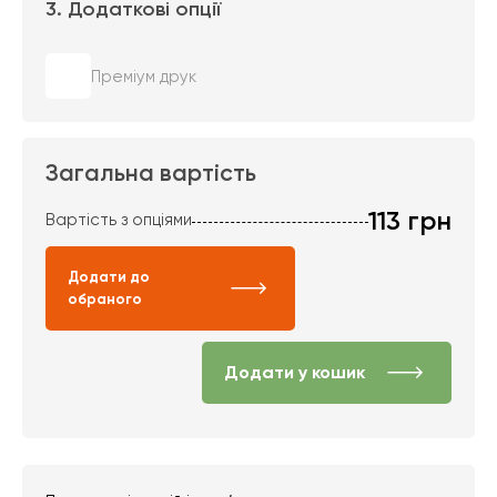
3. Додаткові опції
Преміум друк
Загальна вартість
113
грн
Вартість з опціями
Додати до
обраного
Додати у кошик