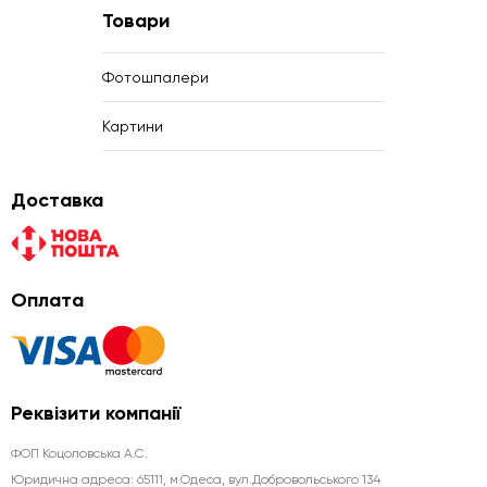
Товари
Фотошпалери
Картини
Доставка
Оплата
Реквізити компанії
ФОП Коцоловська А.С.
Юридична aдреса: 65111, м.Одеса, вул.Добровольського 134