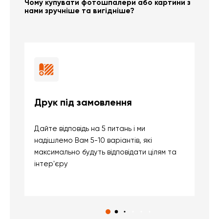
Чому купувати фотошпалери або картини з
нами зручніше та вигідніше?
Друк під замовлення
Б
Дайте відповідь на 5 питань і ми
В
надішлемо Вам 5-10 варіантів, які
д
максимально будуть відповідати цілям та
б
інтер'єру
о
с