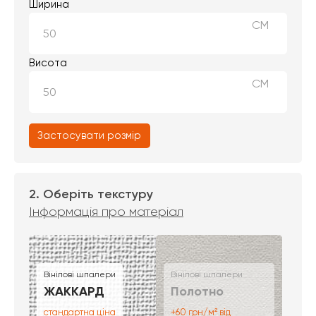
Ширина
СМ
Висота
СМ
Застосувати розмір
2. Оберіть текстуру
Інформація про матеріал
Вінілові шпалери
Вінілові шпалери
ЖАККАРД
Полотно
стандартна ціна
+60 грн/м² від