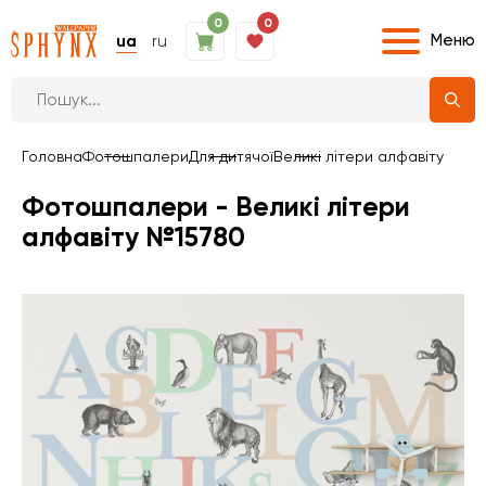
0
0
Меню
ua
ru
Головна
Фотошпалери
Для дитячої
Великі літери алфавіту
Фотошпалери - Великі літери
алфавіту №15780