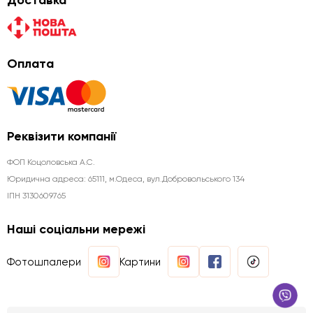
Доставка
Оплата
Реквізити компанії
ФОП Коцоловська А.С.
Юридична aдреса: 65111, м.Одеса, вул.Добровольського 134
ІПН 3130609765
Наші соціальни мережі
Фотошпалери
Картини