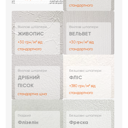
стандартного
Вінілові шпалери
Вінілові шпалери
ЖИВОПИС
ВЕЛЬВЕТ
+30 грн/м² від
+30 грн/м² від
стандартного
стандартного
Вінілові шпалери
Безшовні шпалери
ДРІБНИЙ
ФЛІС
ПІСОК
+380 грн/м² від
стандартного
стандартна ціна
Гладкий
Безшовні шпалери
Флізелін
Фреска