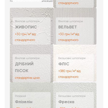
стандартного
Вінілові шпалери
Вінілові шпалери
ЖИВОПИС
ВЕЛЬВЕТ
+30 грн/м² від
+30 грн/м² від
стандартного
стандартного
Вінілові шпалери
Безшовні шпалери
ДРІБНИЙ
ФЛІС
ПІСОК
+380 грн/м² від
стандартного
стандартна ціна
Гладкий
Безшовні шпалери
Флізелін
Фреска