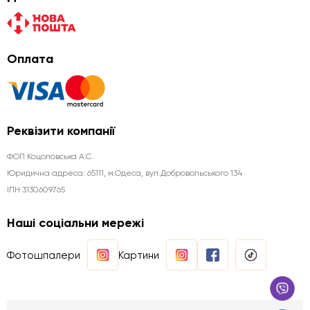
Оплата
Реквізити компанії
ФОП Коцоловська А.С.
Юридична aдреса: 65111, м.Одеса, вул.Добровольського 134
ІПН 3130609765
Наші соціальни мережі
Фотошпалери
Картини