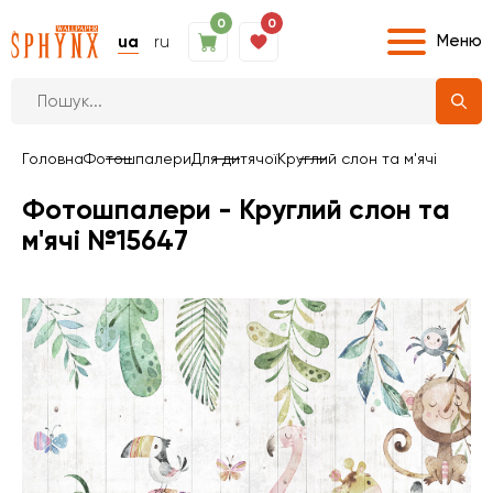
0
0
Меню
ua
ru
Головна
Фотошпалери
Для дитячої
Круглий слон та м'ячі
Фотошпалери - Круглий слон та
м'ячі №15647