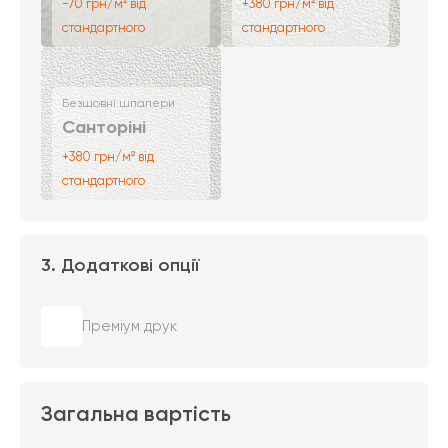
-70 грн/м² від
+380 грн/м² від
стандартного
стандартного
Безшовні шпалери
Санторіні
+380 грн/м² від
стандартного
3. Додаткові опції
Преміум друк
Загальна вартість