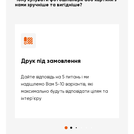
нами зручніше та вигідніше?
Друк під замовлення
Б
Дайте відповідь на 5 питань і ми
В
надішлемо Вам 5-10 варіантів, які
д
максимально будуть відповідати цілям та
б
інтер'єру
о
с