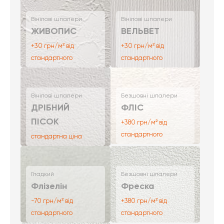
Вінілові шпалери
Вінілові шпалери
ЖИВОПИС
ВЕЛЬВЕТ
+30 грн/м² від
+30 грн/м² від
стандартного
стандартного
Вінілові шпалери
Безшовні шпалери
ДРІБНИЙ
ФЛІС
ПІСОК
+380 грн/м² від
стандартного
стандартна ціна
Гладкий
Безшовні шпалери
Флізелін
Фреска
-70 грн/м² від
+380 грн/м² від
стандартного
стандартного