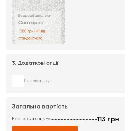
Безшовні шпалери
Санторіні
+380 грн/м² від
стандартного
3. Додаткові опції
Преміум друк
Загальна вартість
113
грн
Вартість з опціями