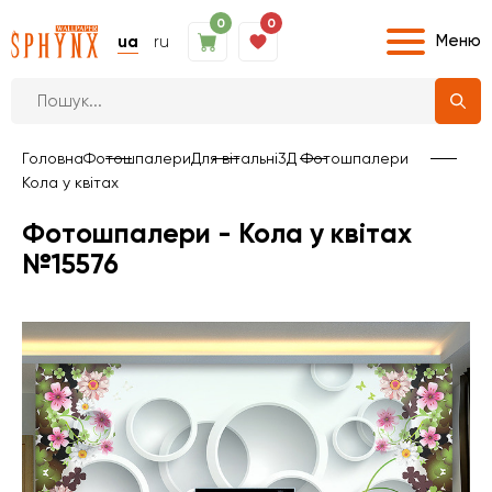
0
0
Меню
ua
ru
Головна
Фотошпалери
Для вітальні
3Д Фотошпалери
Кола у квітах
Фотошпалери - Кола у квітах
№15576