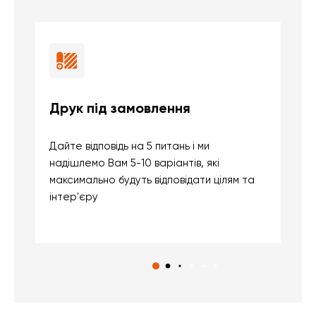
Друк під замовлення
Б
Дайте відповідь на 5 питань і ми
В
надішлемо Вам 5-10 варіантів, які
д
максимально будуть відповідати цілям та
б
інтер'єру
о
с