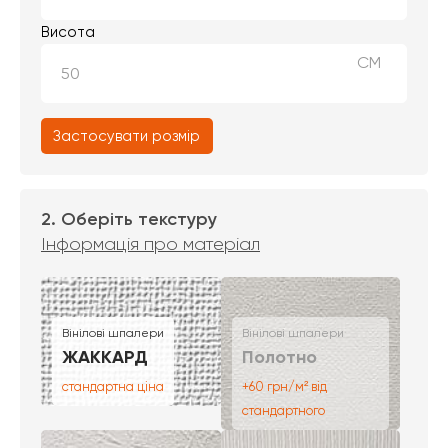
Висота
СМ
Застосувати розмір
2. Оберіть текстуру
Інформація про матеріал
Вінілові шпалери
Вінілові шпалери
ЖАККАРД
Полотно
стандартна ціна
+60 грн/м² від
стандартного