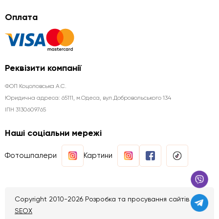
Оплата
Реквізити компанії
ФОП Коцоловська А.С.
Юридична aдреса: 65111, м.Одеса, вул.Добровольського 134
ІПН 3130609765
Наші соціальни мережі
Фотошпалери
Картини
Copyright 2010-2026 Розробка та просування сайтів
SEOX