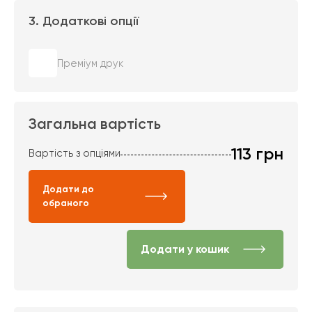
3. Додаткові опції
Преміум друк
Загальна вартість
113
грн
Вартість з опціями
Додати до
обраного
Додати у кошик