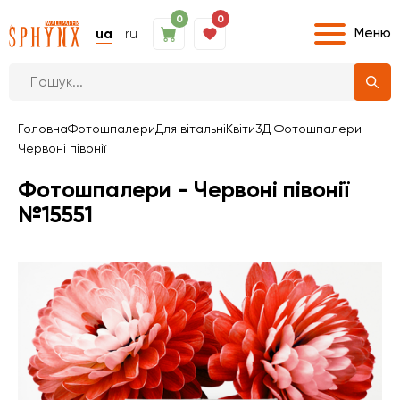
0
0
Меню
ua
ru
Головна
Фотошпалери
Для вітальні
Квіти
3Д Фотошпалери
Червоні півонії
Фотошпалери - Червоні півонії
№15551