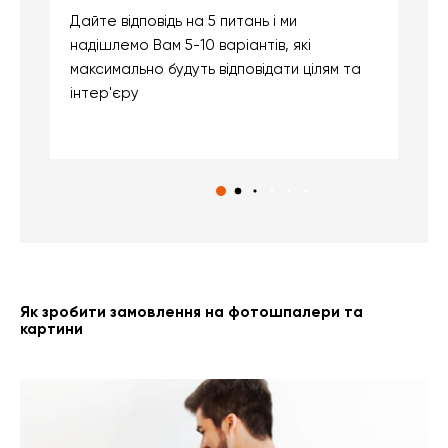
Дайте відповідь на 5 питань і ми
В
надішлемо Вам 5-10 варіантів, які
д
максимально будуть відповідати цілям та
б
інтер'єру
о
с
Як зробити замовлення на фотошпалери та
картини