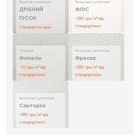
Вінілові шпалери
Безшовні шпалери
ДРІБНИЙ
ФЛІС
ПІСОК
+380 грн/м² від
стандартного
стандартна ціна
Гладкий
Безшовні шпалери
Флізелін
Фреска
-70 грн/м² від
+380 грн/м² від
стандартного
стандартного
Безшовні шпалери
Санторіні
+380 грн/м² від
стандартного