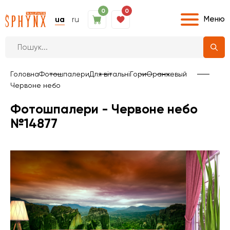
0
0
Меню
ua
ru
Головна
Фотошпалери
Для вітальні
Гори
Оранжевый
Червоне небо
Фотошпалери - Червоне небо
№14877