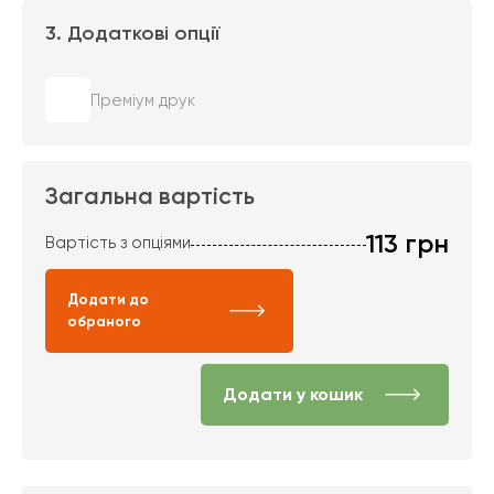
3. Додаткові опції
Преміум друк
Загальна вартість
113
грн
Вартість з опціями
Додати до
обраного
Додати у кошик