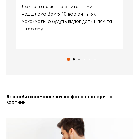
Дайте відповідь на 5 питань і ми
В
надішлемо Вам 5-10 варіантів, які
д
максимально будуть відповідати цілям та
б
інтер'єру
о
с
Як зробити замовлення на фотошпалери та
картини