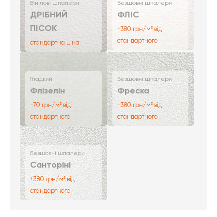
Вінілові шпалери
Безшовні шпалери
ДРІБНИЙ
ФЛІС
ПІСОК
+380 грн/м² від
стандартного
стандартна ціна
Гладкий
Безшовні шпалери
Флізелін
Фреска
-70 грн/м² від
+380 грн/м² від
стандартного
стандартного
Безшовні шпалери
Санторіні
+380 грн/м² від
стандартного