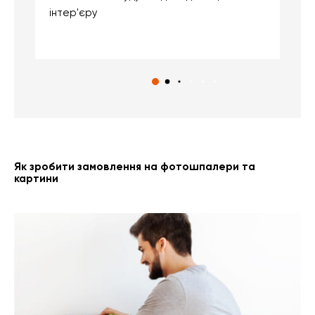
інтер'єру
о
с
Як зробити замовлення на фотошпалери та
картини