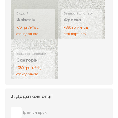
Гладкий
Безшовні шпалери
Флізелін
Фреска
-70 грн/м² від
+380 грн/м² від
стандартного
стандартного
Безшовні шпалери
Санторіні
+380 грн/м² від
стандартного
3. Додаткові опції
Преміум друк