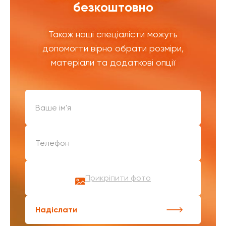
безкоштовно
Також наші спеціалісти можуть
допомогти вірно обрати розміри,
матеріали та додаткові опції
Прикріпити фото
Надіслати