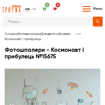
0
0
Меню
ua
ru
Головна
Фотошпалери
Для дитячої
Космос
Космонавт і прибулець
Фотошпалери - Космонавт і
прибулець №15675