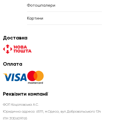
Фотошпалери
Картини
Доставка
Оплата
Реквізити компанії
ФОП Коцоловська А.С.
Юридична aдреса: 65111, м.Одеса, вул.Добровольського 134
ІПН 3130609765