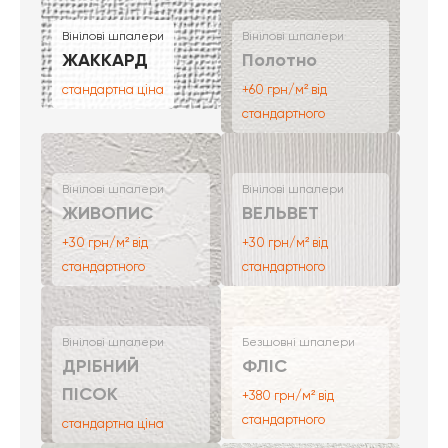
Вінілові шпалери
Вінілові шпалери
ЖАККАРД
Полотно
стандартна ціна
+60 грн/м² від
стандартного
Вінілові шпалери
Вінілові шпалери
ЖИВОПИС
ВЕЛЬВЕТ
+30 грн/м² від
+30 грн/м² від
стандартного
стандартного
Вінілові шпалери
Безшовні шпалери
ДРІБНИЙ
ФЛІС
ПІСОК
+380 грн/м² від
стандартного
стандартна ціна