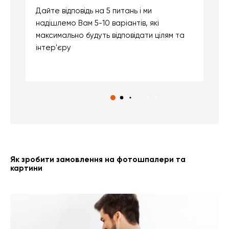
Дайте відповідь на 5 питань і ми
В
надішлемо Вам 5-10 варіантів, які
д
максимально будуть відповідати цілям та
б
інтер'єру
о
с
Як зробити замовлення на фотошпалери та
картини