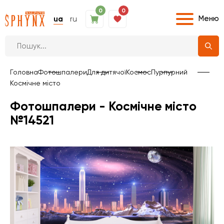
0
0
Меню
ua
ru
Головна
Фотошпалери
Для дитячої
Космос
Пурпурний
Космічне місто
Фотошпалери - Космічне місто
№14521