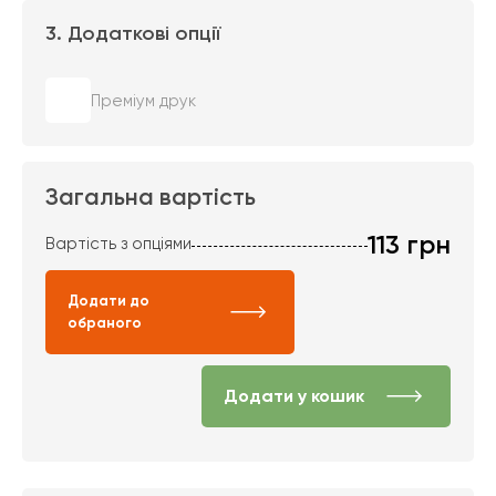
3. Додаткові опції
Преміум друк
Загальна вартість
113
грн
Вартість з опціями
Додати до
обраного
Додати у кошик