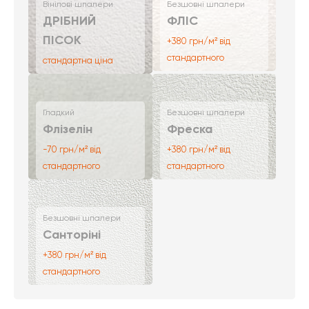
Вінілові шпалери
Безшовні шпалери
ДРІБНИЙ
ФЛІС
ПІСОК
+380 грн/м² від
стандартного
стандартна ціна
Гладкий
Безшовні шпалери
Флізелін
Фреска
-70 грн/м² від
+380 грн/м² від
стандартного
стандартного
Безшовні шпалери
Санторіні
+380 грн/м² від
стандартного