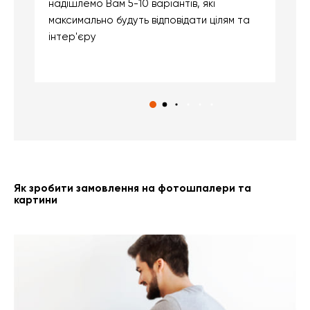
надішлемо Вам 5-10 варіантів, які
д
максимально будуть відповідати цілям та
б
інтер'єру
о
с
Як зробити замовлення на фотошпалери та
картини