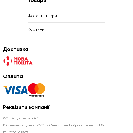
Товари
Фотошпалери
Картини
Доставка
Оплата
Реквізити компанії
ФОП Коцоловська А.С.
Юридична aдреса: 65111, м.Одеса, вул.Добровольського 134
ІПН 3130609765