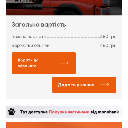
Відправимо
за 36 годин
Загальна вартість
Базова вартість
480
грн
Вартість з опціями
480
грн
Додати до
обраного
Додати у кошик