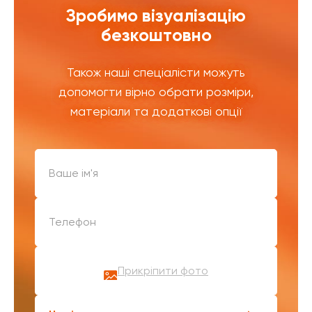
Зробимо візуалізацію
безкоштовно
Також наші спеціалісти можуть
допомогти вірно обрати розміри,
матеріали та додаткові опції
Прикріпити фото