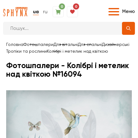
0
0
Меню
ua
ru
Головна
Фотошпалери
Для вітальні
Для спальні
Дизайнерські
Тропіки та рослини
Колібрі і метелик над квіткою
Фотошпалери - Колібрі і метелик
над квіткою №16094