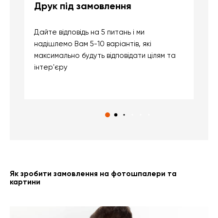
Друк під замовлення
Б
Дайте відповідь на 5 питань і ми
В
надішлемо Вам 5-10 варіантів, які
д
максимально будуть відповідати цілям та
б
інтер'єру
о
с
Як зробити замовлення на фотошпалери та
картини