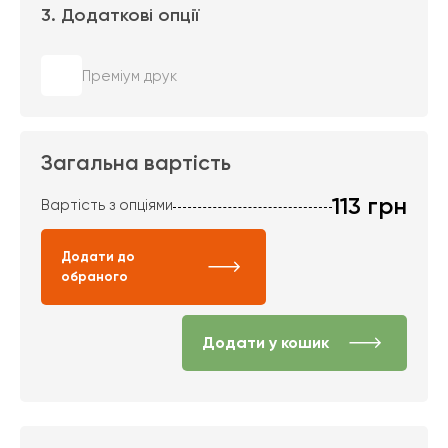
3. Додаткові опції
Преміум друк
Загальна вартість
113
грн
Вартість з опціями
Додати до
обраного
Додати у кошик