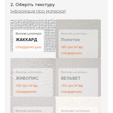
2. Оберіть текстуру
Інформація про матеріал
Вінілові шпалери
Вінілові шпалери
ЖАККАРД
Полотно
стандартна ціна
+60 грн/м² від
стандартного
Вінілові шпалери
Вінілові шпалери
ЖИВОПИС
ВЕЛЬВЕТ
+30 грн/м² від
+30 грн/м² від
стандартного
стандартного
Вінілові шпалери
Безшовні шпалери