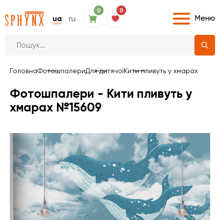
0
0
Меню
ua
ru
Головна
Фотошпалери
Для дитячої
Кити пливуть у хмарах
Фотошпалери - Кити пливуть у
хмарах №15609