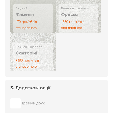
Гладкий
Безшовні шпалери
Флізелін
Фреска
-70 грн/м² від
+380 грн/м² від
стандартного
стандартного
Безшовні шпалери
Санторіні
+380 грн/м² від
стандартного
3. Додаткові опції
Преміум друк