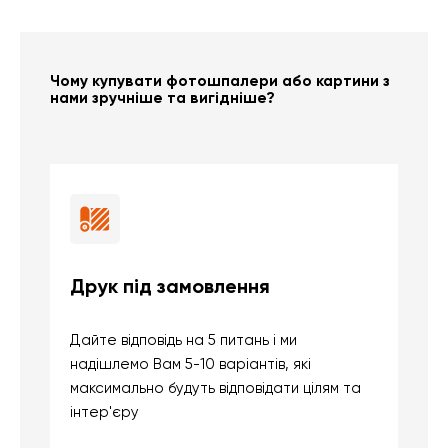
Чому купувати фотошпалери або картини з
нами зручніше та вигідніше?
Друк під замовлення
Б
Дайте відповідь на 5 питань і ми
В
надішлемо Вам 5-10 варіантів, які
д
максимально будуть відповідати цілям та
б
інтер'єру
о
с