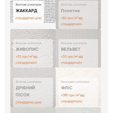
Вінілові шпалери
Вінілові шпалери
ЖАККАРД
Полотно
стандартна ціна
+60 грн/м² від
стандартного
Вінілові шпалери
Вінілові шпалери
ЖИВОПИС
ВЕЛЬВЕТ
+30 грн/м² від
+30 грн/м² від
стандартного
стандартного
Вінілові шпалери
Безшовні шпалери
ДРІБНИЙ
ФЛІС
ПІСОК
+380 грн/м² від
стандартного
стандартна ціна