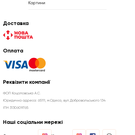
Картини
Доставка
Оплата
Реквізити компанії
ФОП Коцоловська А.С.
Юридична aдреса: 65111, м.Одеса, вул.Добровольського 134
ІПН 3130609765
Наші соціальни мережі