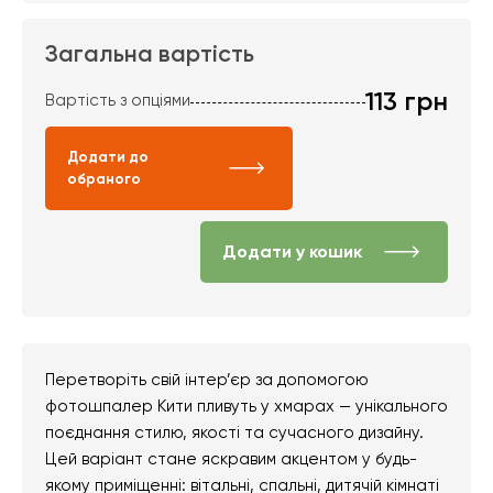
Загальна вартість
113
грн
Вартість з опціями
Додати до
обраного
Додати у кошик
Перетворіть свій інтер’єр за допомогою
фотошпалер Кити пливуть у хмарах — унікального
поєднання стилю, якості та сучасного дизайну.
Цей варіант стане яскравим акцентом у будь-
якому приміщенні: вітальні, спальні, дитячій кімнаті