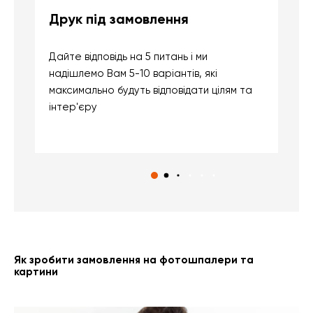
Друк під замовлення
Б
Дайте відповідь на 5 питань і ми
В
надішлемо Вам 5-10 варіантів, які
д
максимально будуть відповідати цілям та
б
інтер'єру
о
с
Як зробити замовлення на фотошпалери та
картини