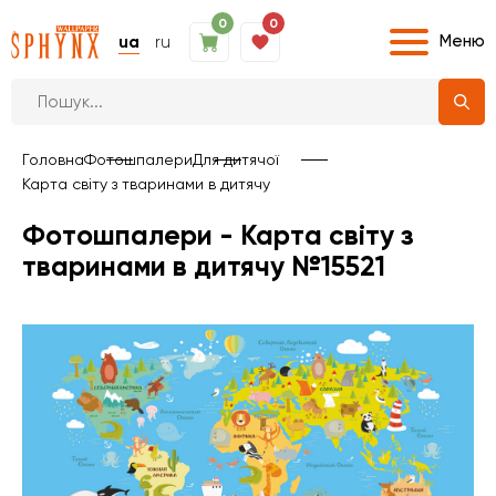
0
0
Меню
ua
ru
Головна
Фотошпалери
Для дитячої
Карта світу з тваринами в дитячу
Фотошпалери - Карта світу з
тваринами в дитячу №15521