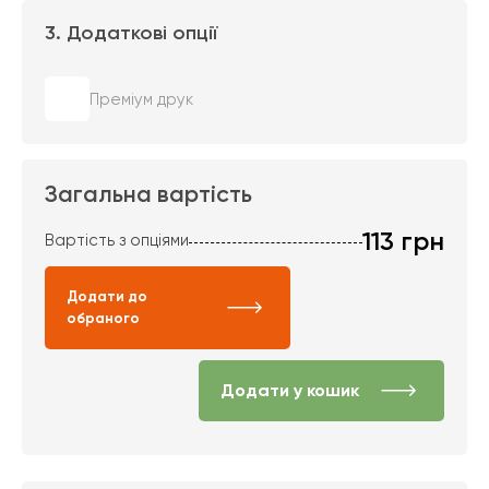
3. Додаткові опції
Преміум друк
Загальна вартість
113
грн
Вартість з опціями
Додати до
обраного
Додати у кошик