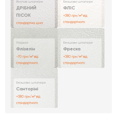
Вінілові шпалери
Безшовні шпалери
ДРІБНИЙ
ФЛІС
ПІСОК
+380 грн/м² від
стандартного
стандартна ціна
Гладкий
Безшовні шпалери
Флізелін
Фреска
-70 грн/м² від
+380 грн/м² від
стандартного
стандартного
Безшовні шпалери
Санторіні
+380 грн/м² від
стандартного