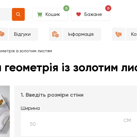
0
0
Кошик
Бажане
Відгуки
Інформація
Ко
ометрія із золотим листям
 геометрія із золотим л
1. Введіть розміри стіни
Ширина
СМ