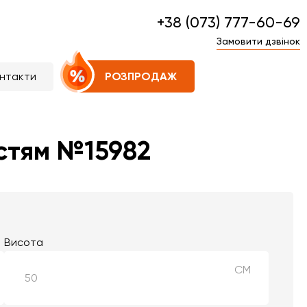
+38 (073) 777-60-69
Замовити дзвінок
нтакти
РОЗПРОДАЖ
истям №15982
Висота
СМ