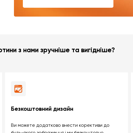
тини з нами зручніше та вигідніше?
Безкоштовний дизайн
Ви можете додатково внести корективи до
будь-якого зображення і ми безкоштовно