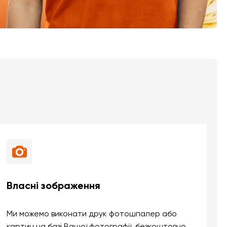
Власні зображення
Ми можемо виконати друк фотошпалер або
картин на базі Вашої фотографії, безкоштовно