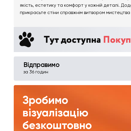
якість, естетику та комфорт у кожній деталі. До
прикрасьте стіни справжнім витвором мистецтва 
Відправимо
за 36 годин
Зробимо
візуалізацію
безкоштовно