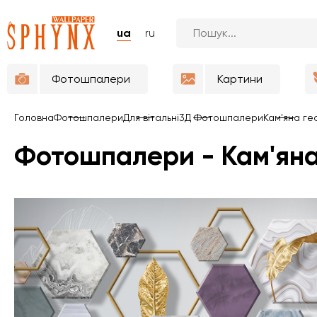
ua
ru
Фотошпалери
Картини
Головна
Фотошпалери
Для вітальні
3Д Фотошпалери
Кам'яна ге
Фотошпалери - Кам'яна