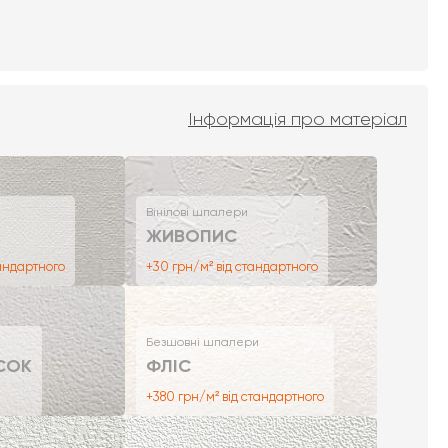
Інформація про матеріал
Вінілові шпалери
ЖИВОПИС
тандартного
+30 грн/м² від стандартного
Безшовні шпалери
СОК
ФЛІС
+380 грн/м² від стандартного