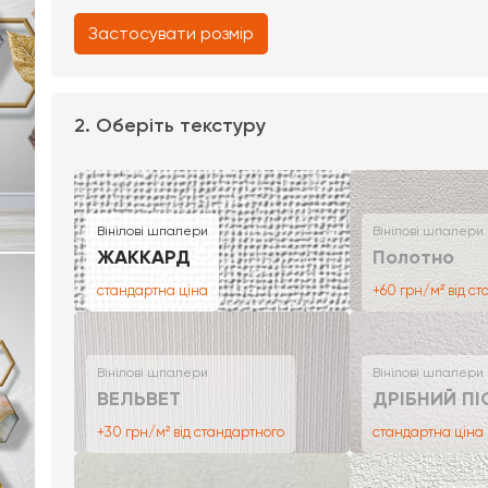
Застосувати розмір
2. Оберіть текстуру
Вінілові шпалери
Вінілові шпалери
ЖАККАРД
Полотно
стандартна ціна
+60 грн/м² від с
Вінілові шпалери
Вінілові шпалери
ВЕЛЬВЕТ
ДРІБНИЙ ПІ
+30 грн/м² від стандартного
стандартна ціна