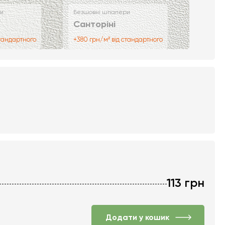
и
Безшовні шпалери
Санторіні
стандартного
+380 грн/м² від стандартного
113
грн
Додати у кошик