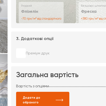
Гладкий
Безшовні шпалер
Флізелін
Фреска
-70 грн/м² від стандартного
+380 грн/м² від 
3. Додаткові опції
Преміум друк
Загальна вартість
Вартість з опціями
Додати до
обраного