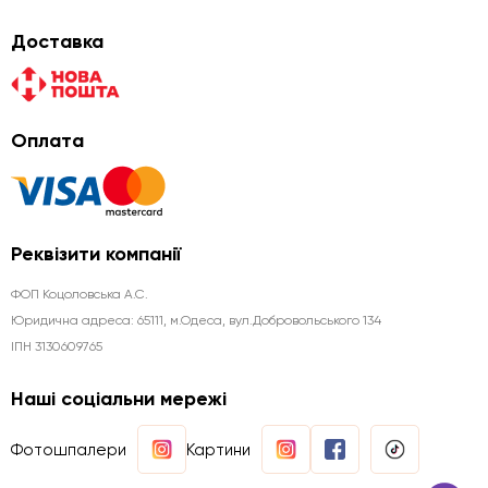
Доставка
Оплата
Реквізити компанії
ФОП Коцоловська А.С.
Юридична aдреса: 65111, м.Одеса, вул.Добровольського 134
ІПН 3130609765
Наші соціальни мережі
Фотошпалери
Картини