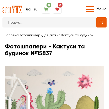
0
0
Меню
ua
ru
Головна
Фотошпалери
Для дитячої
Кактуси та будинок
Фотошпалери - Кактуси та
будинок №15837