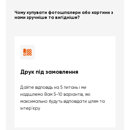
Чому купувати фотошпалери або картини з
нами зручніше та вигідніше?
Друк під замовлення
Б
Дайте відповідь на 5 питань і ми
В
надішлемо Вам 5-10 варіантів, які
д
максимально будуть відповідати цілям та
б
інтер'єру
о
с