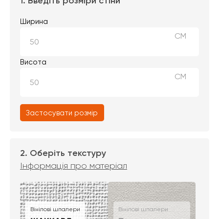
1. Введіть розміри стіни
Ширина
СМ
Висота
СМ
Застосувати розмір
2. Оберіть текстуру
Інформація про матеріал
Вінілові шпалери
Вінілові шпалери