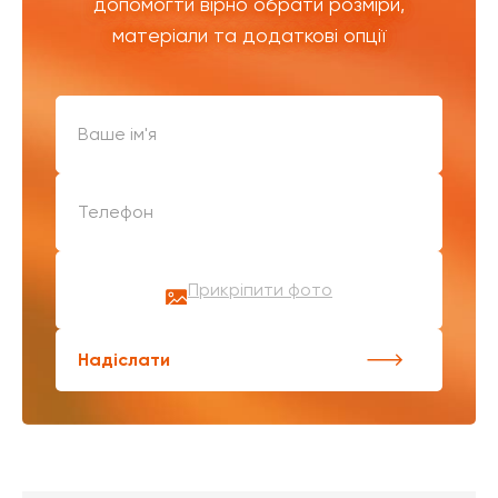
допомогти вірно обрати розміри,
матеріали та додаткові опції
Прикріпити фото
Надіслати