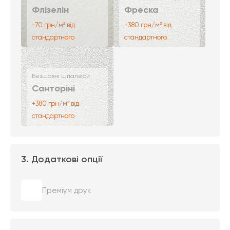
Флізелін
Фреска
-70 грн/м² від
+380 грн/м² від
стандартного
стандартного
Безшовні шпалери
Санторіні
+380 грн/м² від
стандартного
3. Додаткові опції
Преміум друк