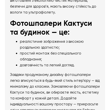
виготовлені з екологічно чистих матеріалів,
безпечні для здоров’я, мають високу стійкість до
вологи та ультрафіолету.
Фотошпалери Кактуси
та будинок — це:
реалістичне зображення з високою
роздільною здатністю;
простий монтаж без спеціального
обладнання;
довговічність та легкий догляд.
Завдяки продуманому дизайну фотошпалери
легко вписуються в будь-який стиль інтер’єру — від
мінімалізму до класики. Замовляючи фотошпалери
Кактуси та будинок, ви обираєте якість, естетику
та комфорт у кожній деталі. Додайте
індивідуальності вашому простору — прикрасьте
стіни справжнім витвором мистецтва від Sphynx