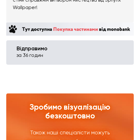
Wallpaper!
Відправимо
за 36 годин
Зробимо візуалізацію
безкоштовно
Також наші спеціалісти можуть