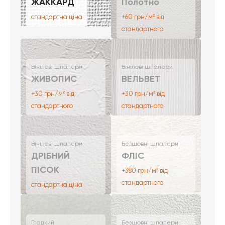
ЖАККАРД
Полотно
стандартна ціна
+60 грн/м² від
стандартного
Вінілові шпалери
Вінілові шпалери
ЖИВОПИС
ВЕЛЬВЕТ
+30 грн/м² від
+30 грн/м² від
стандартного
стандартного
Вінілові шпалери
Безшовні шпалери
ДРІБНИЙ
ФЛІС
ПІСОК
+380 грн/м² від
стандартного
стандартна ціна
Гладкий
Безшовні шпалери