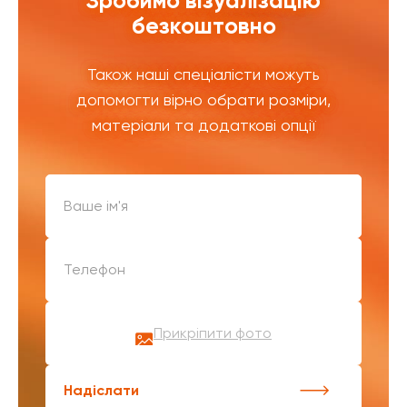
Зробимо візуалізацію
безкоштовно
Також наші спеціалісти можуть
допомогти вірно обрати розміри,
матеріали та додаткові опції
Прикріпити фото
Надіслати