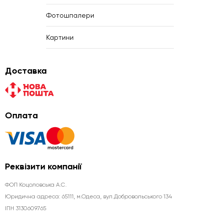
Фотошпалери
Картини
Доставка
Оплата
Реквізити компанії
ФОП Коцоловська А.С.
Юридична aдреса: 65111, м.Одеса, вул.Добровольського 134
ІПН 3130609765