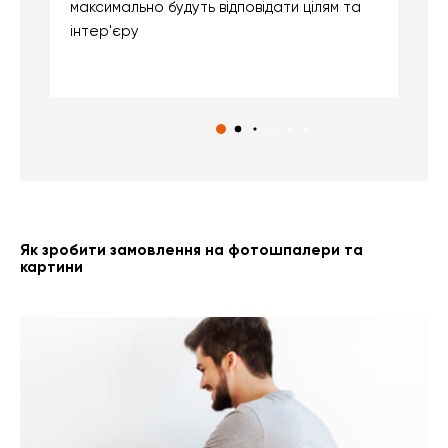
максимально будуть відповідати цілям та
б
інтер'єру
о
с
Як зробити замовлення на фотошпалери та
картини