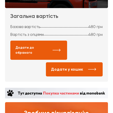
за 36 годин
Загальна вартість
Базова вартість
480
грн
Вартість з опціями
480
грн
Додати до
обраного
Додати у кошик