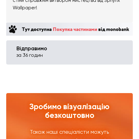
стіни справжнім витвором мистецтва від Sphynx
Wallpaper!
Відправимо
за 36 годин
Зробимо візуалізацію
безкоштовно
Також наші спеціалісти можуть