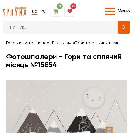
0
0
Меню
ua
ru
Головна
Фотошпалери
Для дитячої
Гори та сплячий місяць
Фотошпалери - Гори та сплячий
місяць №15854