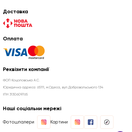
Доставка
Оплата
Реквізити компанії
ФОП Коцоловська А.С.
Юридична aдреса: 65111, м.Одеса, вул.Добровольського 134
ІПН 3130609765
Наші соціальни мережі
Фотошпалери
Картини