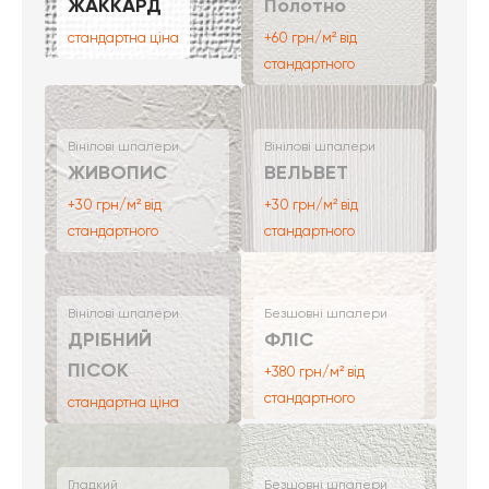
ЖАККАРД
Полотно
стандартна ціна
+60 грн/м² від
стандартного
Вінілові шпалери
Вінілові шпалери
ЖИВОПИС
ВЕЛЬВЕТ
+30 грн/м² від
+30 грн/м² від
стандартного
стандартного
Вінілові шпалери
Безшовні шпалери
ДРІБНИЙ
ФЛІС
ПІСОК
+380 грн/м² від
стандартного
стандартна ціна
Гладкий
Безшовні шпалери