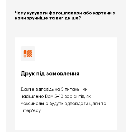
Чому купувати фотошпалери або картини з
нами зручніше та вигідніше?
Друк під замовлення
Б
Дайте відповідь на 5 питань і ми
В
надішлемо Вам 5-10 варіантів, які
д
максимально будуть відповідати цілям та
б
інтер'єру
о
с