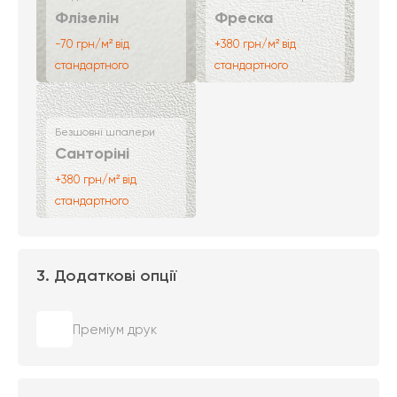
Флізелін
Фреска
-70 грн/м² від
+380 грн/м² від
стандартного
стандартного
Безшовні шпалери
Санторіні
+380 грн/м² від
стандартного
3. Додаткові опції
Преміум друк