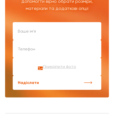
допомогти вірно обрати розміри,
матеріали та додаткові опції
Прикріпити фото
Надіслати