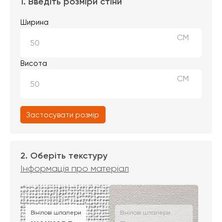
1. Введіть розміри стіни
Ширина
СМ
Висота
СМ
Застосувати розмір
2. Оберіть текстуру
Інформація про матеріал
Вінілові шпалери
Вінілові шпалери