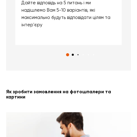
Дайте відповідь на 5 питань і ми
В
надішлемо Вам 5-10 варіантів, які
д
максимально будуть відповідати цілям та
б
інтер'єру
о
с
Як зробити замовлення на фотошпалери та
картини