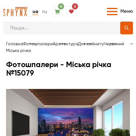
0
0
Меню
ua
ru
Головна
Фотошпалери
Архітектура
Для кабінету
Червоний
Міська річка
Фотошпалери - Міська річка
№15079