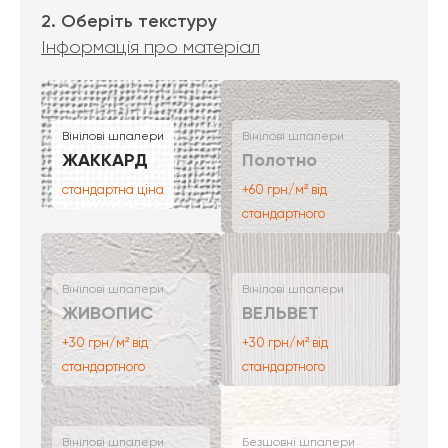
2. Оберіть текстуру
Інформація про матеріал
Вінілові шпалери
Вінілові шпалери
ЖАККАРД
Полотно
стандартна ціна
+60 грн/м² від
стандартного
Вінілові шпалери
Вінілові шпалери
ЖИВОПИС
ВЕЛЬВЕТ
+30 грн/м² від
+30 грн/м² від
стандартного
стандартного
Вінілові шпалери
Безшовні шпалери