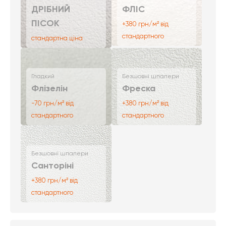
ДРІБНИЙ
ФЛІС
ПІСОК
+380 грн/м² від
стандартного
стандартна ціна
Гладкий
Безшовні шпалери
Флізелін
Фреска
-70 грн/м² від
+380 грн/м² від
стандартного
стандартного
Безшовні шпалери
Санторіні
+380 грн/м² від
стандартного