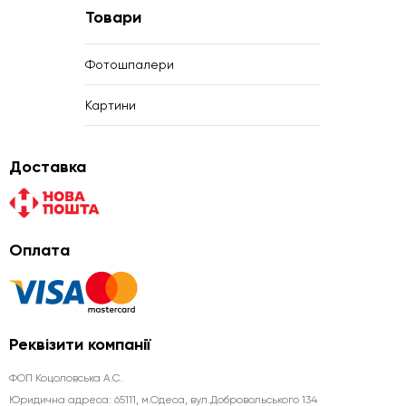
Товари
Фотошпалери
Картини
Доставка
Оплата
Реквізити компанії
ФОП Коцоловська А.С.
Юридична aдреса: 65111, м.Одеса, вул.Добровольського 134