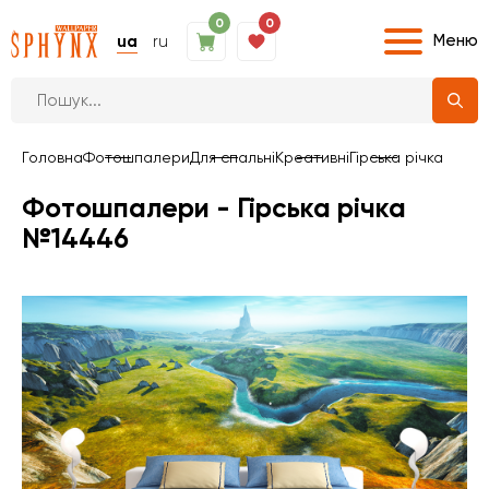
0
0
Меню
ua
ru
Головна
Фотошпалери
Для спальні
Креативні
Гірська річка
Фотошпалери - Гірська річка
№14446