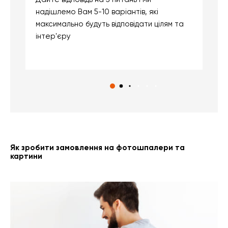
надішлемо Вам 5-10 варіантів, які
д
максимально будуть відповідати цілям та
б
інтер'єру
о
с
Як зробити замовлення на фотошпалери та
картини