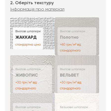
2. Оберіть текстуру
Інформація про матеріал
Вінілові шпалери
Вінілові шпалери
ЖАККАРД
Полотно
стандартна ціна
+60 грн/м² від
стандартного
Вінілові шпалери
Вінілові шпалери
ЖИВОПИС
ВЕЛЬВЕТ
+30 грн/м² від
+30 грн/м² від
стандартного
стандартного
Вінілові шпалери
Безшовні шпалери