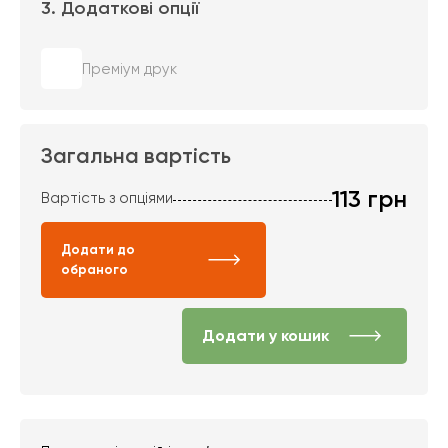
3. Додаткові опції
Преміум друк
Загальна вартість
113
грн
Вартість з опціями
Додати до
обраного
Додати у кошик