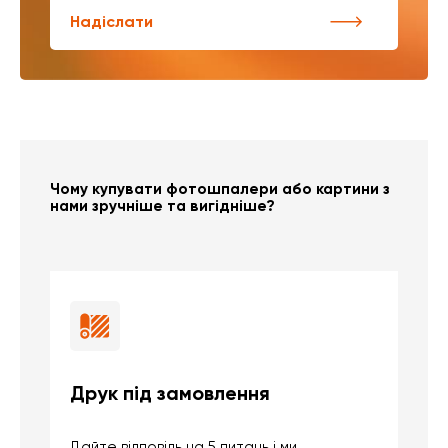
Надіслати
Чому купувати фотошпалери або картини з
нами зручніше та вигідніше?
Друк під замовлення
Б
Дайте відповідь на 5 питань і ми
В