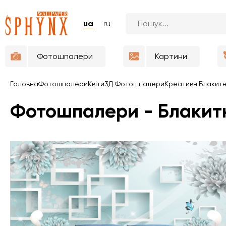
ua
ru
Фотошпалери
Картини
Головна
Фотошпалери
Квіти
3Д Фотошпалери
Креативні
Блакит
Фотошпалери - Блакит