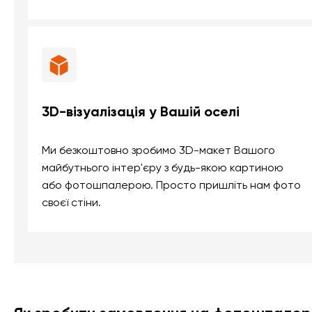
3D-візуалізація у Вашій оселі
Ми безкоштовно зробимо 3D-макет Вашого
майбутнього інтер'єру з будь-якою картиною
або фотошпалерою. Просто пришліть нам фото
своєї стіни.