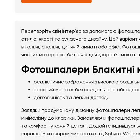
Перетворіть свій інтер’єр за допомогою фотошп
стилю, якості та сучасного дизайну. Цей варіант
вітальні, спальні, дитячій кімнаті або офісі. Фот
чистих матеріалів, безпечні для здоров’я, мають 
Фотошпалери Блакитні 
реалістичне зображення з високою розділь
простий монтаж без спеціального обладнан
довговічність та легкий догляд.
Завдяки продуманому дизайну фотошпалери легко 
мінімалізму до класики. Замовляючи фотошпалери
та комфорт у кожній деталі. Додайте індивідуал
справжнім витвором мистецтва від Sphynx Wallpa