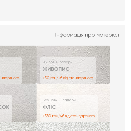
Інформація про матеріал
Вінілові шпалери
ЖИВОПИС
тандартного
+30 грн/м² від стандартного
Безшовні шпалери
СОК
ФЛІС
+380 грн/м² від стандартного