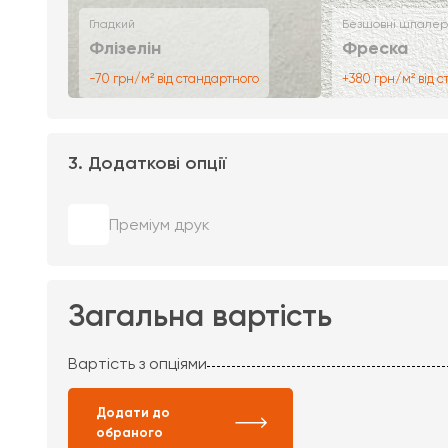
Гладкий
Безшовні шпалер
Флізелін
Фреска
-70 грн/м² від стандартного
+380 грн/м² від 
3. Додаткові опції
Преміум друк
Загальна вартість
Вартість з опціями
Додати до
обраного