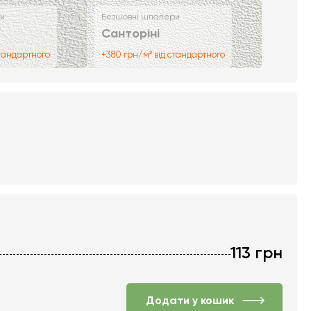
и
Безшовні шпалери
Санторіні
стандартного
+380 грн/м² від стандартного
113
грн
Додати у кошик