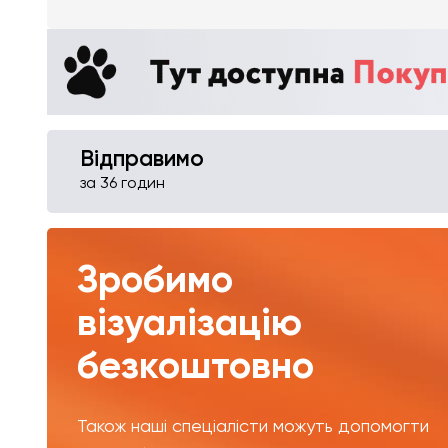
Відправимо
за 36 годин
Зробимо
візуалізацію
безкоштовно
Також наші спеціалісти можуть допомогти