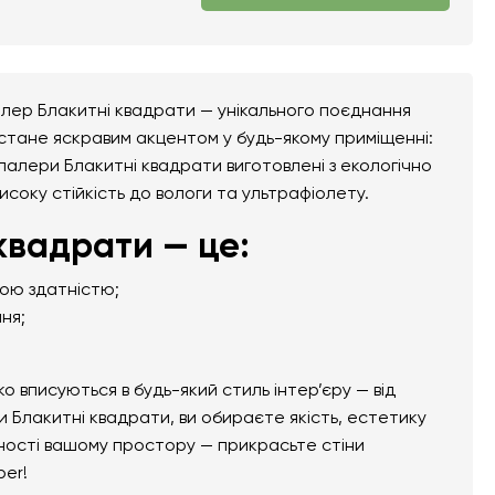
алер Блакитні квадрати — унікального поєднання
 стане яскравим акцентом у будь-якому приміщенні:
ошпалери Блакитні квадрати виготовлені з екологічно
високу стійкість до вологи та ультрафіолету.
квадрати — це:
ною здатністю;
ня;
вписуються в будь-який стиль інтер’єру — від
 Блакитні квадрати, ви обираєте якість, естетику
ьності вашому простору — прикрасьте стіни
per!