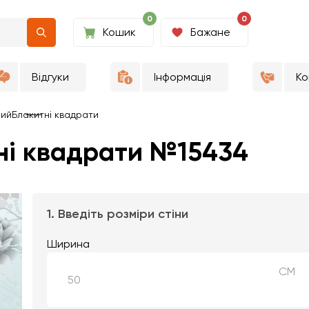
0
0
Кошик
Бажане
Відгуки
Інформація
Ко
ний
Блакитні квадрати
ні квадрати №15434
1. Введіть розміри стіни
Ширина
СМ