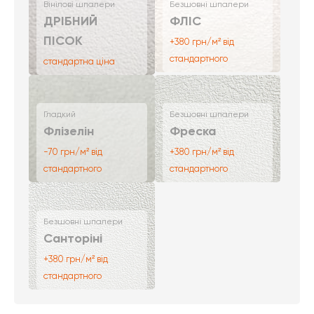
Вінілові шпалери
Безшовні шпалери
ДРІБНИЙ
ФЛІС
ПІСОК
+380 грн/м² від
стандартного
стандартна ціна
Гладкий
Безшовні шпалери
Флізелін
Фреска
-70 грн/м² від
+380 грн/м² від
стандартного
стандартного
Безшовні шпалери
Санторіні
+380 грн/м² від
стандартного