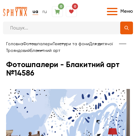
0
0
Меню
ua
ru
Головна
Фотошпалери
Текстури та фони
Для дитячої
Трояндовий
Блакитний арт
Фотошпалери - Блакитний арт
№14586