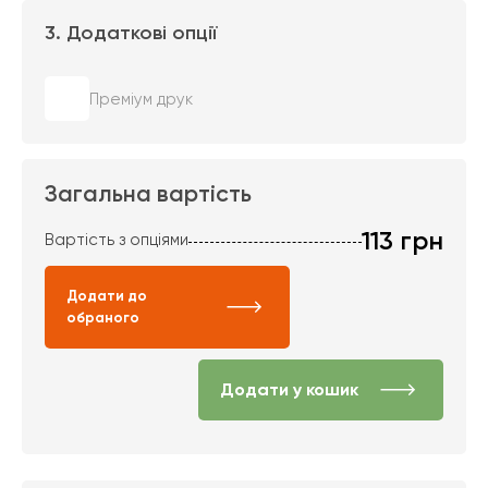
3. Додаткові опції
Преміум друк
Загальна вартість
113
грн
Вартість з опціями
Додати до
обраного
Додати у кошик