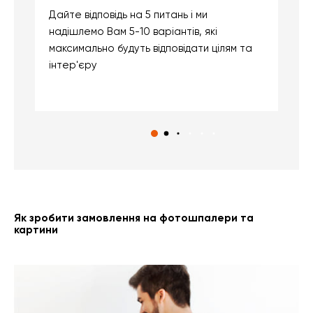
Дайте відповідь на 5 питань і ми
В
надішлемо Вам 5-10 варіантів, які
д
максимально будуть відповідати цілям та
б
інтер'єру
о
с
Як зробити замовлення на фотошпалери та
картини