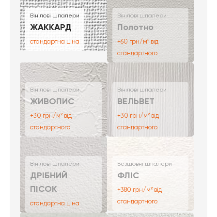
Вінілові шпалери
Вінілові шпалери
ЖАККАРД
Полотно
стандартна ціна
+60 грн/м² від
стандартного
Вінілові шпалери
Вінілові шпалери
ЖИВОПИС
ВЕЛЬВЕТ
+30 грн/м² від
+30 грн/м² від
стандартного
стандартного
Вінілові шпалери
Безшовні шпалери
ДРІБНИЙ
ФЛІС
ПІСОК
+380 грн/м² від
стандартного
стандартна ціна