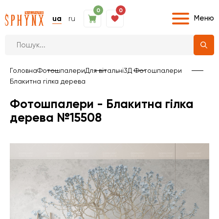
0
0
Меню
ua
ru
Головна
Фотошпалери
Для вітальні
3Д Фотошпалери
Блакитна гілка дерева
Фотошпалери - Блакитна гілка
дерева №15508