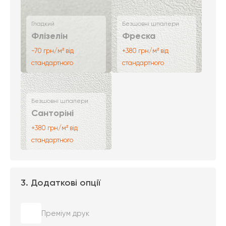
Гладкий
Безшовні шпалери
Флізелін
Фреска
-70 грн/м² від
+380 грн/м² від
стандартного
стандартного
Безшовні шпалери
Санторіні
+380 грн/м² від
стандартного
3. Додаткові опції
Преміум друк