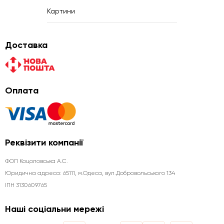
Картини
Доставка
Оплата
Реквізити компанії
ФОП Коцоловська А.С.
Юридична aдреса: 65111, м.Одеса, вул.Добровольського 134
ІПН 3130609765
Наші соціальни мережі