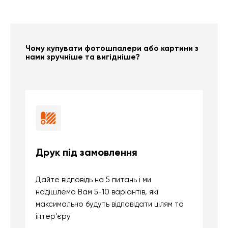
Чому купувати фотошпалери або картини з
нами зручніше та вигідніше?
Друк під замовлення
Б
Дайте відповідь на 5 питань і ми
В
надішлемо Вам 5-10 варіантів, які
д
максимально будуть відповідати цілям та
б
інтер'єру
о