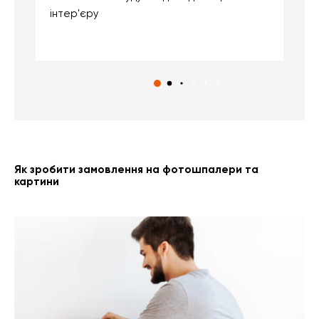
інтер'єру
о
с
Як зробити замовлення на фотошпалери та
картини