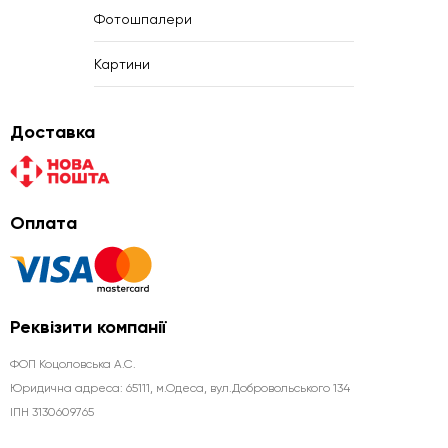
Фотошпалери
Картини
Доставка
Оплата
Реквізити компанії
ФОП Коцоловська А.С.
Юридична aдреса: 65111, м.Одеса, вул.Добровольського 134
ІПН 3130609765