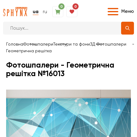
0
0
Меню
ua
ru
Головна
Фотошпалери
Текстури та фони
3Д Фотошпалери
Геометрична решітка
Фотошпалери - Геометрична
решітка №16013