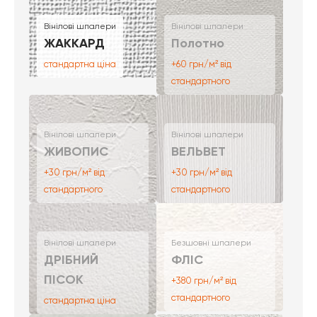
Вінілові шпалери
Вінілові шпалери
ЖАККАРД
Полотно
стандартна ціна
+60 грн/м² від
стандартного
Вінілові шпалери
Вінілові шпалери
ЖИВОПИС
ВЕЛЬВЕТ
+30 грн/м² від
+30 грн/м² від
стандартного
стандартного
Вінілові шпалери
Безшовні шпалери
ДРІБНИЙ
ФЛІС
ПІСОК
+380 грн/м² від
стандартного
стандартна ціна