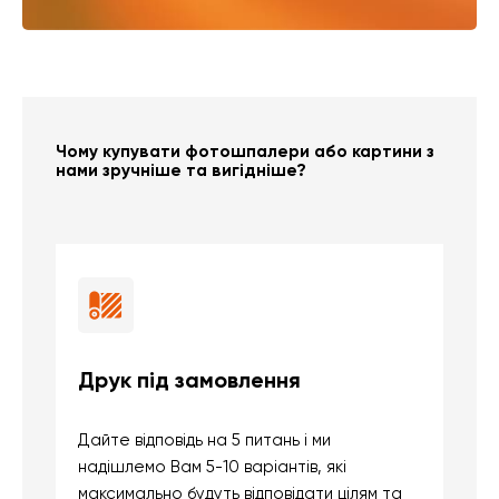
Чому купувати фотошпалери або картини з
нами зручніше та вигідніше?
Друк під замовлення
Б
Дайте відповідь на 5 питань і ми
В
надішлемо Вам 5-10 варіантів, які
д
максимально будуть відповідати цілям та
б