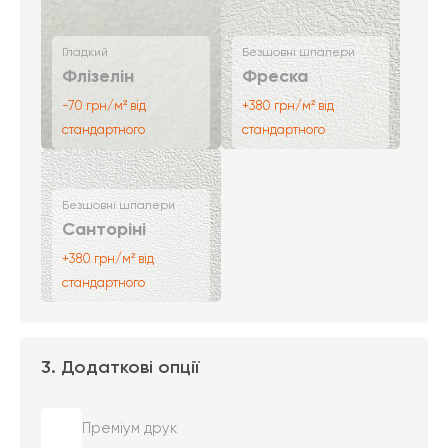
Гладкий
Безшовні шпалери
Флізелін
Фреска
-70 грн/м² від
+380 грн/м² від
стандартного
стандартного
Безшовні шпалери
Санторіні
+380 грн/м² від
стандартного
3. Додаткові опції
Преміум друк