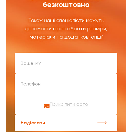
безкоштовно
Також наші спеціалісти можуть
допомогти вірно обрати розміри,
матеріали та додаткові опції
Прикріпити фото
Надіслати