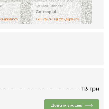
и
Безшовні шпалери
Санторіні
стандартного
+380 грн/м² від стандартного
113
грн
Додати у кошик