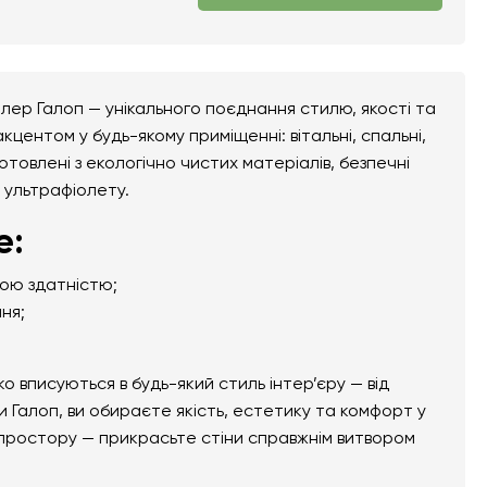
лер Галоп — унікального поєднання стилю, якості та
центом у будь-якому приміщенні: вітальні, спальні,
отовлені з екологічно чистих матеріалів, безпечні
а ультрафіолету.
е:
ною здатністю;
ня;
вписуються в будь-який стиль інтер’єру — від
 Галоп, ви обираєте якість, естетику та комфорт у
 простору — прикрасьте стіни справжнім витвором