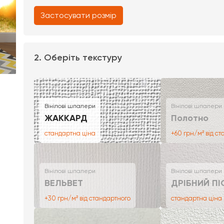
Застосувати розмір
2. Оберіть текстуру
Вінілові шпалери
Вінілові шпалери
ЖАККАРД
Полотно
стандартна ціна
+60 грн/м² від с
Вінілові шпалери
Вінілові шпалери
ВЕЛЬВЕТ
ДРІБНИЙ ПІ
+30 грн/м² від стандартного
стандартна ціна