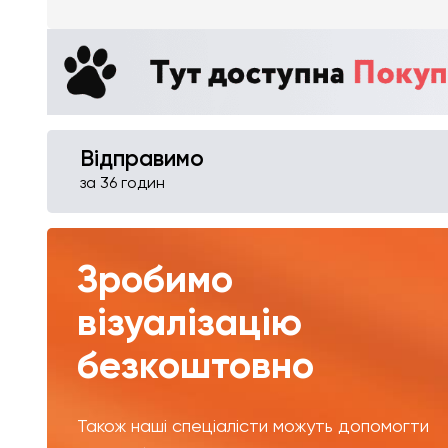
Відправимо
за 36 годин
Зробимо
візуалізацію
безкоштовно
Також наші спеціалісти можуть допомогти