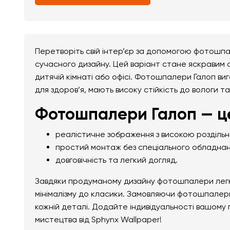
Перетворіть свій інтер’єр за допомогою фотошпа
сучасного дизайну. Цей варіант стане яскравим ак
дитячій кімнаті або офісі. Фотошпалери Галоп виг
для здоров’я, мають високу стійкість до вологи т
Фотошпалери Галоп — ц
реалістичне зображення з високою розділь
простий монтаж без спеціального обладнан
довговічність та легкий догляд.
Завдяки продуманому дизайну фотошпалери легко 
мінімалізму до класики. Замовляючи фотошпалери
кожній деталі. Додайте індивідуальності вашому
мистецтва від Sphynx Wallpaper!