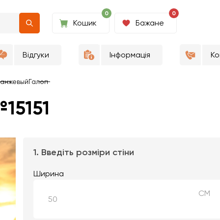
0
0
Кошик
Бажане
Відгуки
Інформація
Ко
анжевый
Галоп
15151
1. Введіть розміри стіни
Ширина
СМ