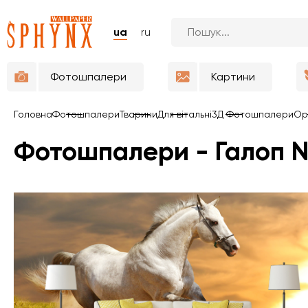
ua
ru
Фотошпалери
Картини
Головна
Фотошпалери
Тварини
Для вітальні
3Д Фотошпалери
Ор
Фотошпалери - Галоп №