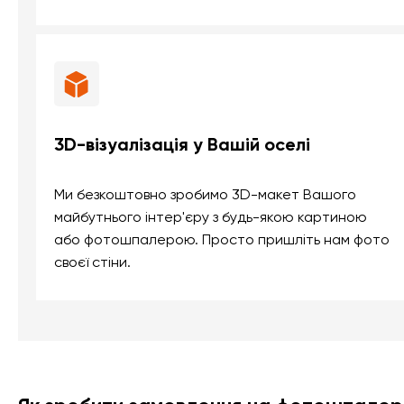
3D-візуалізація у Вашій оселі
Ми безкоштовно зробимо 3D-макет Вашого
майбутнього інтер'єру з будь-якою картиною
або фотошпалерою. Просто пришліть нам фото
своєї стіни.