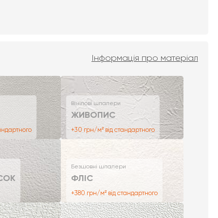
Інформація про матеріал
Вінілові шпалери
ЖИВОПИС
тандартного
+30 грн/м² від стандартного
Безшовні шпалери
СОК
ФЛІС
+380 грн/м² від стандартного