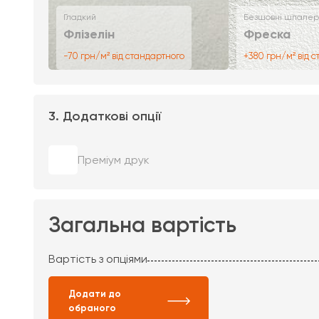
Гладкий
Безшовні шпалер
Флізелін
Фреска
-70 грн/м² від стандартного
+380 грн/м² від 
3. Додаткові опції
Преміум друк
Загальна вартість
Вартість з опціями
Додати до
обраного