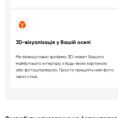
3D-візуалізація у Вашій оселі
Ми безкоштовно зробимо 3D-макет Вашого
майбутнього інтер'єру з будь-якою картиною
або фотошпалерою. Просто пришліть нам фото
своєї стіни.