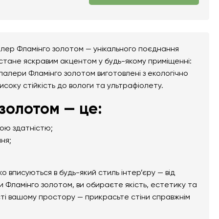
алер Фламінго золотом — унікального поєднання
 стане яскравим акцентом у будь-якому приміщенні:
ошпалери Фламінго золотом виготовлені з екологічно
високу стійкість до вологи та ультрафіолету.
золотом — це:
ною здатністю;
ня;
вписуються в будь-який стиль інтер’єру — від
 Фламінго золотом, ви обираєте якість, естетику та
сті вашому простору — прикрасьте стіни справжнім