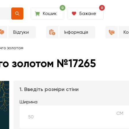
0
0
Кошик
Бажане
Відгуки
Інформація
Ко
нго золотом
го золотом №17265
1. Введіть розміри стіни
Ширина
СМ