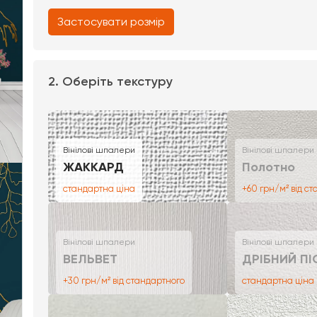
Застосувати розмір
2. Оберіть текстуру
Вінілові шпалери
Вінілові шпалери
ЖАККАРД
Полотно
стандартна ціна
+60 грн/м² від с
Вінілові шпалери
Вінілові шпалери
ВЕЛЬВЕТ
ДРІБНИЙ ПІ
+30 грн/м² від стандартного
стандартна ціна