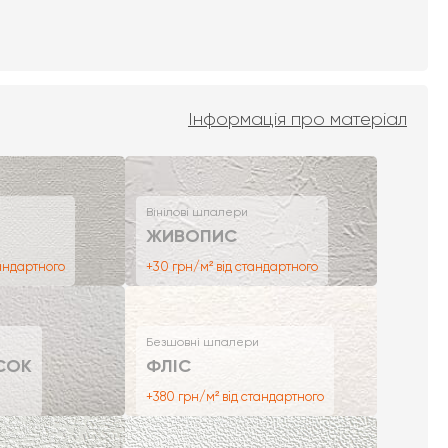
Інформація про матеріал
Вінілові шпалери
ЖИВОПИС
тандартного
+30 грн/м² від стандартного
Безшовні шпалери
СОК
ФЛІС
+380 грн/м² від стандартного