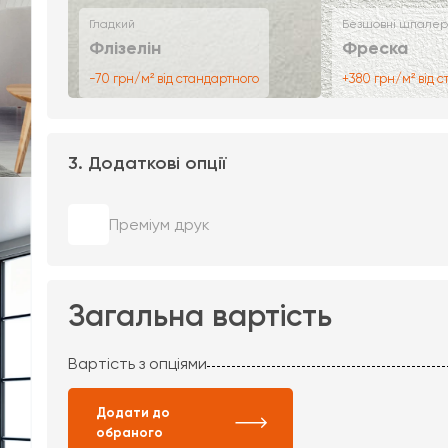
Гладкий
Безшовні шпалер
Флізелін
Фреска
-70 грн/м² від стандартного
+380 грн/м² від 
3. Додаткові опції
Преміум друк
Загальна вартість
Вартість з опціями
Додати до
обраного