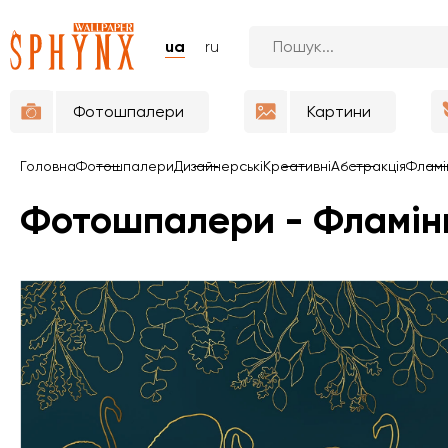
ua
ru
Фотошпалери
Картини
Головна
Фотошпалери
Дизайнерські
Креативні
Абстракція
Фламі
Фотошпалери - Фламін