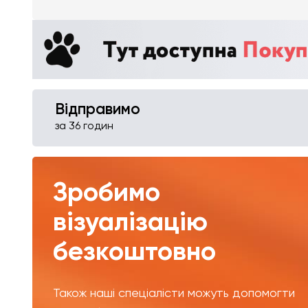
Відправимо
за 36 годин
Зробимо
візуалізацію
безкоштовно
Також наші спеціалісти можуть допомогти