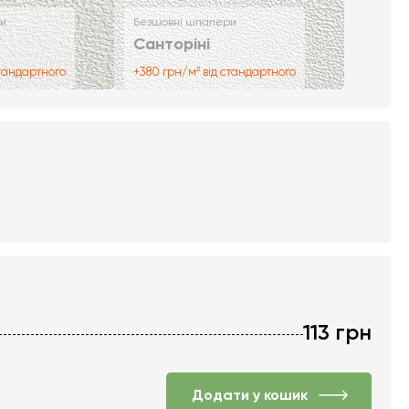
и
Безшовні шпалери
Санторіні
стандартного
+380 грн/м² від стандартного
113
грн
Додати у кошик