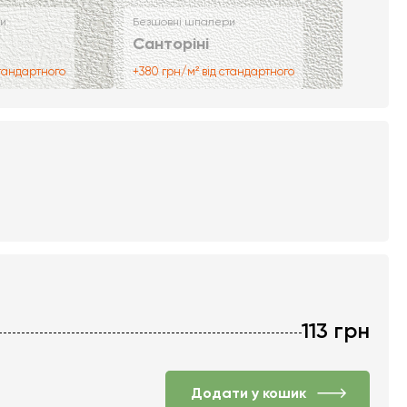
и
Безшовні шпалери
Санторіні
стандартного
+380 грн/м² від стандартного
113
грн
Додати у кошик