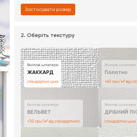
Застосувати розмір
2. Оберіть текстуру
Вінілові шпалери
Вінілові шпалери
ЖАККАРД
Полотно
стандартна ціна
+60 грн/м² від с
Вінілові шпалери
Вінілові шпалери
ВЕЛЬВЕТ
ДРІБНИЙ ПІ
+30 грн/м² від стандартного
стандартна ціна