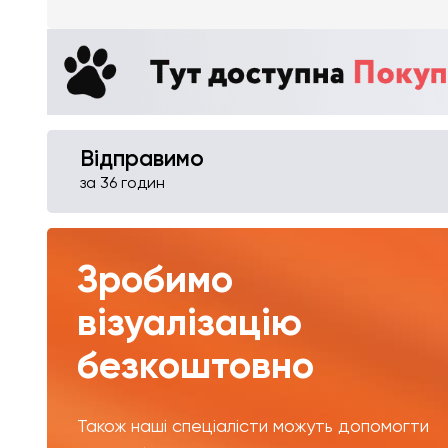
Відправимо
за 36 годин
Зробимо
візуалізацію
безкоштовно
Також наші спеціалісти можуть допомогти