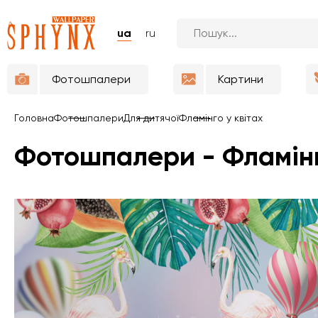
ua
ru
Фотошпалери
Картини
Головна
Фотошпалери
Для дитячої
Фламінго у квітах
Фотошпалери - Фламінг