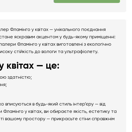
лер Фламінго у квітах — унікального поєднання
 стане яскравим акцентом у будь-якому приміщенні:
шпалери Фламінго у квітах виготовлені з екологічно
високу стійкість до вологи та ультрафіолету.
 квітах — це:
ною здатністю;
ня;
вписуються в будь-який стиль інтер’єру — від
Фламінго у квітах, ви обираєте якість, естетику та
сті вашому простору — прикрасьте стіни справжнім