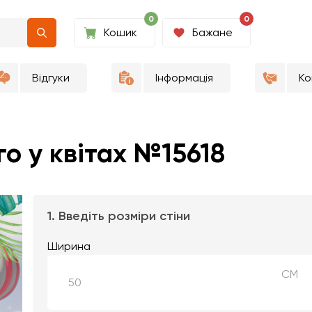
0
0
Кошик
Бажане
Відгуки
Інформація
Ко
о у квітах №15618
1. Введіть розміри стіни
Ширина
СМ