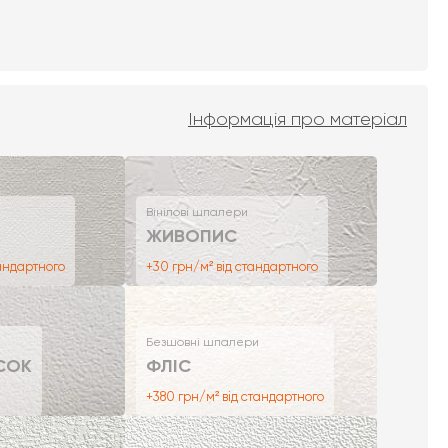
Інформація про матеріал
Вінілові шпалери
ЖИВОПИС
тандартного
+30 грн/м² від стандартного
Безшовні шпалери
СОК
ФЛІС
+380 грн/м² від стандартного