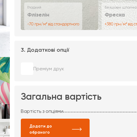
Гладкий
Безшовні шпалер
Флізелін
Фреска
-70 грн/м² від стандартного
+380 грн/м² від 
3. Додаткові опції
Преміум друк
Загальна вартість
Вартість з опціями
Додати до
обраного