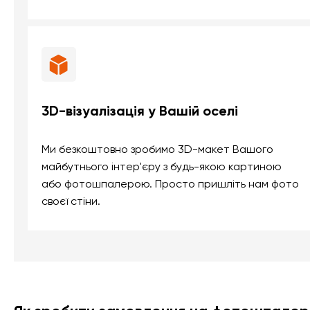
3D-візуалізація у Вашій оселі
Ми безкоштовно зробимо 3D-макет Вашого
майбутнього інтер'єру з будь-якою картиною
або фотошпалерою. Просто пришліть нам фото
своєї стіни.