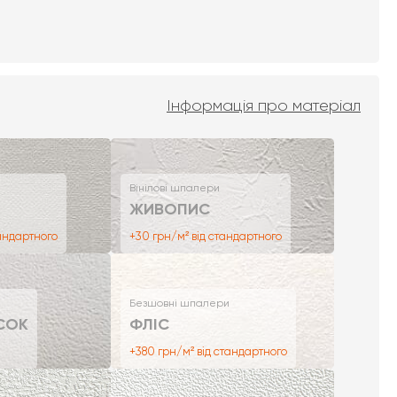
Інформація про матеріал
Вінілові шпалери
ЖИВОПИС
тандартного
+30 грн/м² від стандартного
Безшовні шпалери
СОК
ФЛІС
+380 грн/м² від стандартного