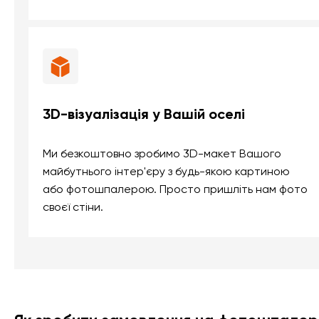
3D-візуалізація у Вашій оселі
Ми безкоштовно зробимо 3D-макет Вашого
майбутнього інтер'єру з будь-якою картиною
або фотошпалерою. Просто пришліть нам фото
своєї стіни.