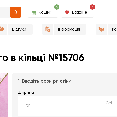
0
0
Кошик
Бажане
Відгуки
Інформація
Ко
о в кільці №15706
1. Введіть розміри стіни
Ширина
СМ