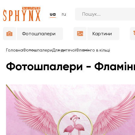
ua
ru
Фотошпалери
Картини
Головна
Фотошпалери
Для дитячої
Фламінго в кільці
Фотошпалери - Фламінг