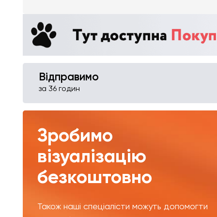
Відправимо
за 36 годин
Зробимо
візуалізацію
безкоштовно
Також наші спеціалісти можуть допомогти