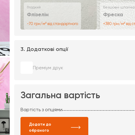
Гладкий
Безшовні шпалер
Флізелін
Фреска
-70 грн/м² від стандартного
+380 грн/м² від 
3. Додаткові опції
Преміум друк
Загальна вартість
Вартість з опціями
Додати до
обраного