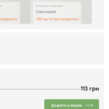
и
Безшовні шпалери
Санторіні
стандартного
+380 грн/м² від стандартного
113
грн
Додати у кошик