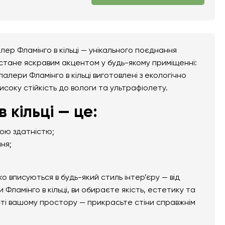
ер Фламінго в кільці — унікального поєднання
 стане яскравим акцентом у будь-якому приміщенні:
шпалери Фламінго в кільці виготовлені з екологічно
високу стійкість до вологи та ультрафіолету.
кільці — це:
ною здатністю;
ня;
вписуються в будь-який стиль інтер’єру — від
Фламінго в кільці, ви обираєте якість, естетику та
сті вашому простору — прикрасьте стіни справжнім