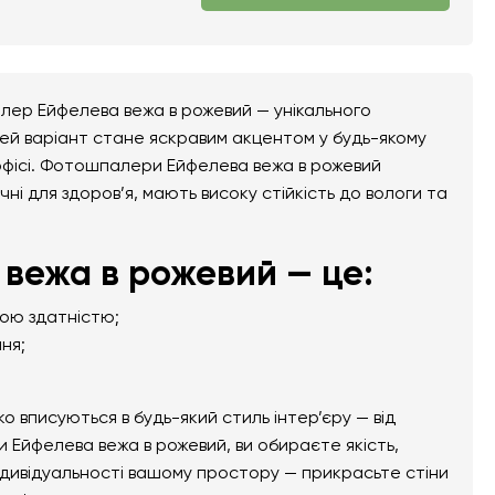
лер Ейфелева вежа в рожевий — унікального
Цей варіант стане яскравим акцентом у будь-якому
бо офісі. Фотошпалери Ейфелева вежа в рожевий
чні для здоров’я, мають високу стійкість до вологи та
вежа в рожевий — це:
ною здатністю;
ня;
вписуються в будь-який стиль інтер’єру — від
 Ейфелева вежа в рожевий, ви обираєте якість,
ндивідуальності вашому простору — прикрасьте стіни