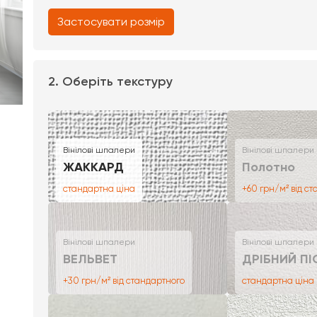
Застосувати розмір
2. Оберіть текстуру
Вінілові шпалери
Вінілові шпалери
ЖАККАРД
Полотно
стандартна ціна
+60 грн/м² від с
Вінілові шпалери
Вінілові шпалери
ВЕЛЬВЕТ
ДРІБНИЙ ПІ
+30 грн/м² від стандартного
стандартна ціна