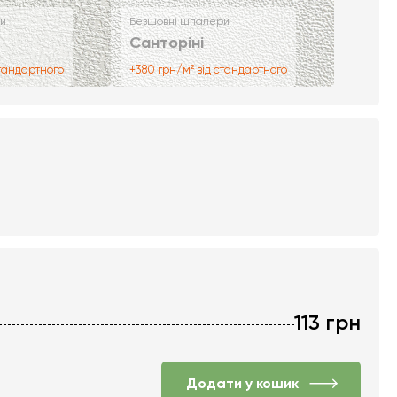
и
Безшовні шпалери
Санторіні
стандартного
+380 грн/м² від стандартного
113
грн
Додати у кошик