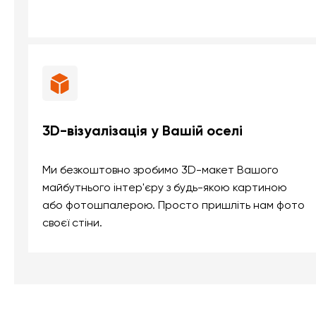
3D-візуалізація у Вашій оселі
Ми безкоштовно зробимо 3D-макет Вашого
майбутнього інтер'єру з будь-якою картиною
або фотошпалерою. Просто пришліть нам фото
своєї стіни.