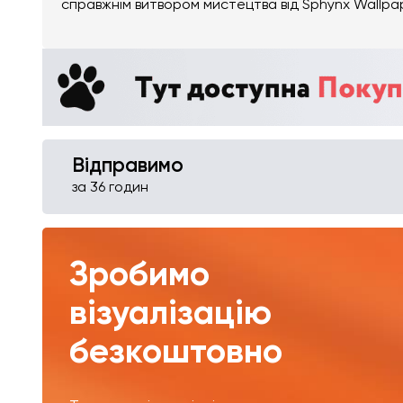
справжнім витвором мистецтва від Sphynx Wallpa
Відправимо
за 36 годин
Зробимо
візуалізацію
безкоштовно