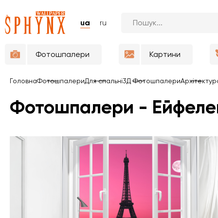
ua
ru
Фотошпалери
Картини
Головна
Фотошпалери
Для спальні
3Д Фотошпалери
Архітектур
Фотошпалери - Ейфеле