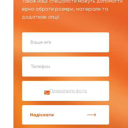
Також наші спеціалісти можуть допомогти
вірно обрати розміри, матеріали та
додаткові опції
Прикріпити фото
Надіслати