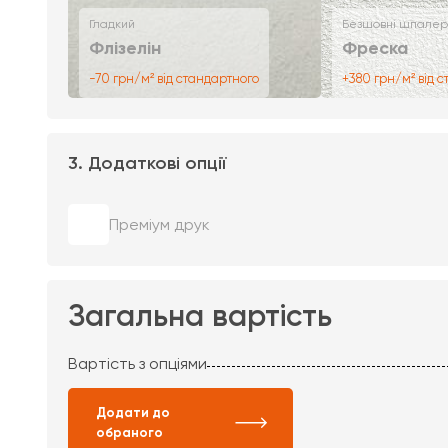
Гладкий
Безшовні шпалер
Флізелін
Фреска
-70 грн/м² від стандартного
+380 грн/м² від 
3. Додаткові опції
Преміум друк
Загальна вартість
Вартість з опціями
Додати до
обраного