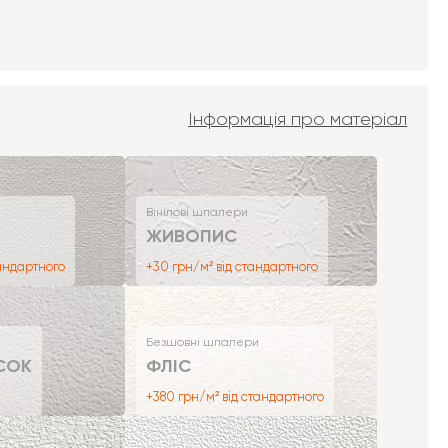
Інформація про матеріал
Вінілові шпалери
ЖИВОПИС
тандартного
+30 грн/м² від стандартного
Безшовні шпалери
СОК
ФЛІС
+380 грн/м² від стандартного