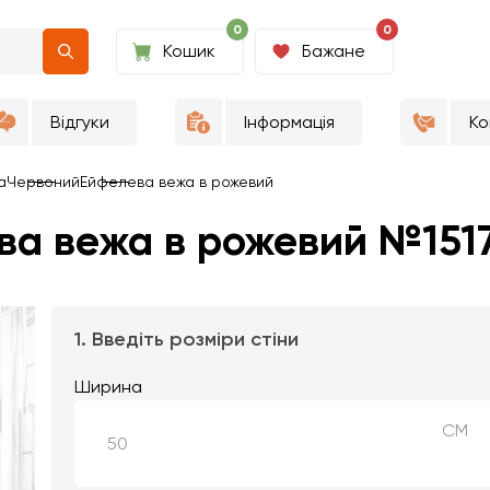
0
0
Кошик
Бажане
Відгуки
Інформація
Ко
а
Червоний
Ейфелева вежа в рожевий
ва вежа в рожевий №151
1. Введіть розміри стіни
Ширина
СМ