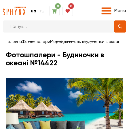
0
0
Меню
ua
ru
Головна
Фотошпалери
Море
Для вітальні
Будиночки в океані
Фотошпалери - Будиночки в
океані №14422