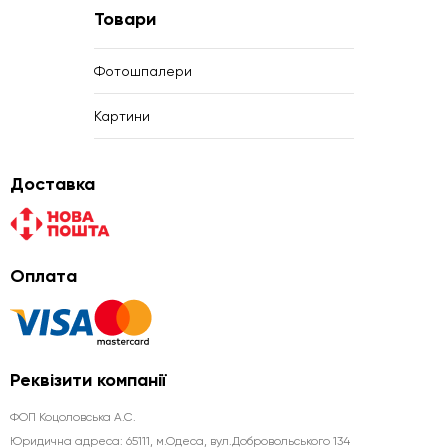
Товари
Фотошпалери
Картини
Доставка
Оплата
Реквізити компанії
ФОП Коцоловська А.С.
Юридична aдреса: 65111, м.Одеса, вул.Добровольського 134