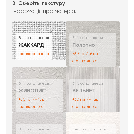
2. Оберіть текстуру
Інформація про матеріал
Вінілові шпалери
Вінілові шпалери
ЖАККАРД
Полотно
стандартна ціна
+60 грн/м² від
стандартного
Вінілові шпалери
Вінілові шпалери
ЖИВОПИС
ВЕЛЬВЕТ
+30 грн/м² від
+30 грн/м² від
стандартного
стандартного
Вінілові шпалери
Безшовні шпалери