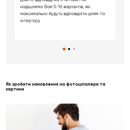
надішлемо Вам 5-10 варіантів, які
д
максимально будуть відповідати цілям та
б
інтер'єру
о
с
Як зробити замовлення на фотошпалери та
картини