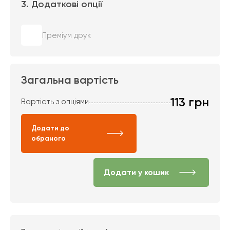
3. Додаткові опції
Преміум друк
Загальна вартість
113
грн
Вартість з опціями
Додати до
обраного
Додати у кошик