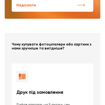
Надіслати
Чому купувати фотошпалери або картини з
нами зручніше та вигідніше?
Друк під замовлення
Б
Дайте відповідь на 5 питань і ми
В