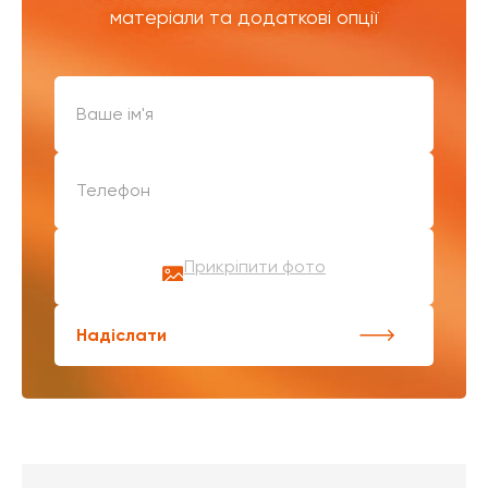
матеріали та додаткові опції
Прикріпити фото
Надіслати