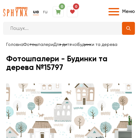
0
0
Меню
ua
ru
Головна
Фотошпалери
Для дитячої
Будинки та дерева
Фотошпалери - Будинки та
дерева №15797