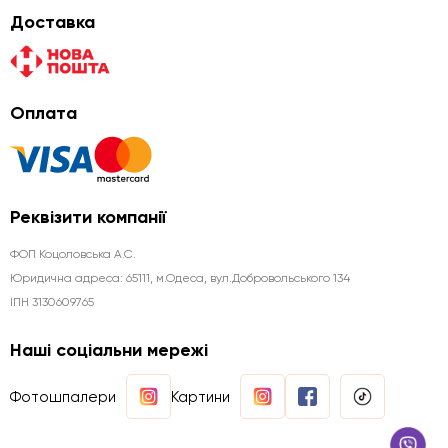
Доставка
Оплата
Реквізити компанії
ФОП Коцоловська А.С.
Юридична aдреса: 65111, м.Одеса, вул.Добровольського 134
ІПН 3130609765
Наші соціальни мережі
Фотошпалери
Картини