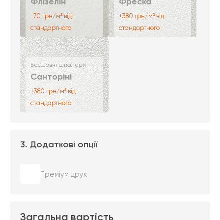
Флізелін
Фреска
-70 грн/м² від
+380 грн/м² від
стандартного
стандартного
Безшовні шпалери
Санторіні
+380 грн/м² від
стандартного
3. Додаткові опції
Преміум друк
Загальна вартість