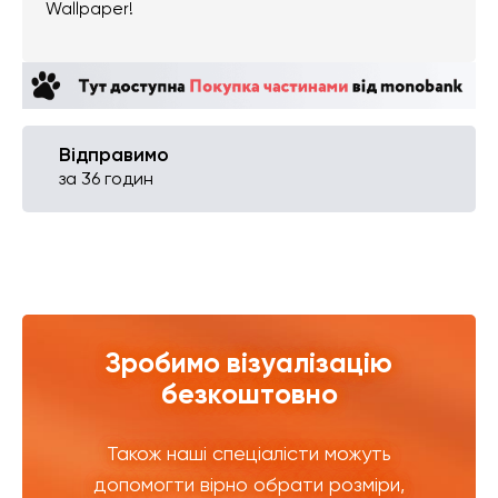
Wallpaper!
Відправимо
за 36 годин
Зробимо візуалізацію
безкоштовно
Також наші спеціалісти можуть
допомогти вірно обрати розміри,