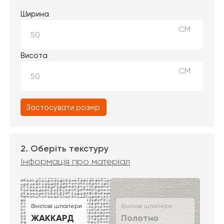
Ширина
СМ
Висота
СМ
Застосувати розмір
2. Оберіть текстуру
Інформація про матеріал
Вінілові шпалери
Вінілові шпалери
ЖАККАРД
Полотно