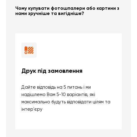
Чому купувати фотошпалери або картини з
нами зручніше та вигідніше?
Друк під замовлення
Б
Дайте відповідь на 5 питань і ми
В
надішлемо Вам 5-10 варіантів, які
д
максимально будуть відповідати цілям та
б
інтер'єру
о
с