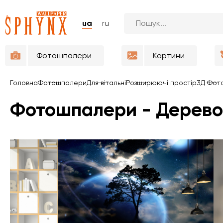
ua
ru
Фотошпалери
Картини
Головна
Фотошпалери
Для вітальні
Розширюючі простір
3Д Фот
Фотошпалери - Дерево