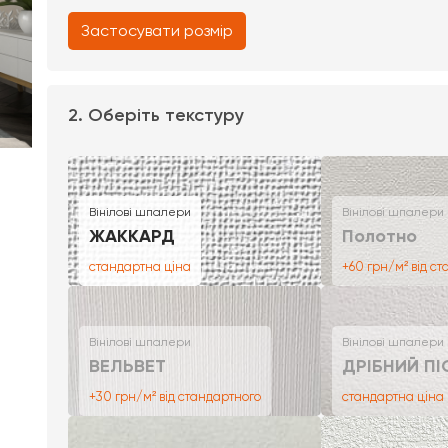
Застосувати розмір
2. Оберіть текстуру
Вінілові шпалери
Вінілові шпалери
ЖАККАРД
Полотно
стандартна ціна
+60 грн/м² від с
Вінілові шпалери
Вінілові шпалери
ВЕЛЬВЕТ
ДРІБНИЙ ПІ
+30 грн/м² від стандартного
стандартна ціна