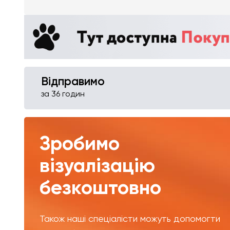
Відправимо
за 36 годин
Зробимо
візуалізацію
безкоштовно
Також наші спеціалісти можуть допомогти