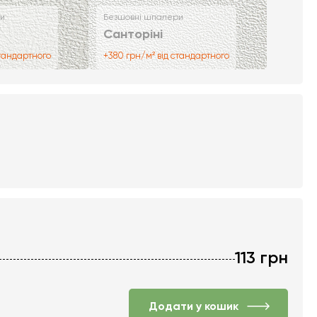
и
Безшовні шпалери
Санторіні
стандартного
+380 грн/м² від стандартного
113
грн
Додати у кошик