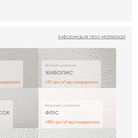
Інформація про матеріал
Вінілові шпалери
ЖИВОПИС
тандартного
+30 грн/м² від стандартного
Безшовні шпалери
СОК
ФЛІС
+380 грн/м² від стандартного