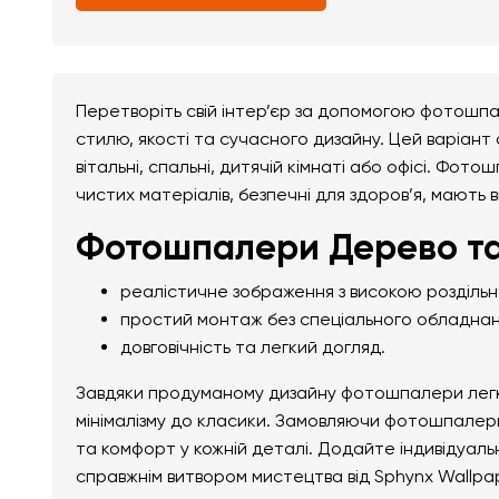
Перетворіть свій інтер’єр за допомогою фотошп
стилю, якості та сучасного дизайну. Цей варіант
вітальні, спальні, дитячій кімнаті або офісі. Фо
чистих матеріалів, безпечні для здоров’я, мають 
Фотошпалери Дерево та
реалістичне зображення з високою розділь
простий монтаж без спеціального обладнан
довговічність та легкий догляд.
Завдяки продуманому дизайну фотошпалери легко 
мінімалізму до класики. Замовляючи фотошпалери
та комфорт у кожній деталі. Додайте індивідуал
справжнім витвором мистецтва від Sphynx Wallpa