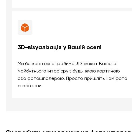
3D-візуалізація у Вашій оселі
Ми безкоштовно зробимо 3D-макет Вашого
майбутнього інтер'єру з будь-якою картиною
або фотошпалерою. Просто пришліть нам фото
своєї стіни.