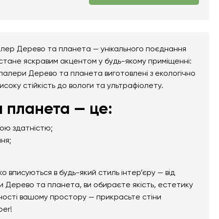
алер Дерево та планета — унікального поєднання
 стане яскравим акцентом у будь-якому приміщенні:
тошпалери Дерево та планета виготовлені з екологічно
високу стійкість до вологи та ультрафіолету.
 планета — це:
ною здатністю;
ня;
вписуються в будь-який стиль інтер’єру — від
 Дерево та планета, ви обираєте якість, естетику
ьності вашому простору — прикрасьте стіни
per!