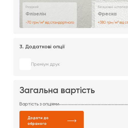
Гладкий
Безшовні шпалер
Флізелін
Фреска
-70 грн/м² від стандартного
+380 грн/м² від 
3. Додаткові опції
Преміум друк
Загальна вартість
Вартість з опціями
Додати до
обраного