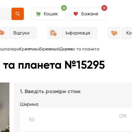
0
0
Кошик
Бажане
Відгуки
Інформація
Ко
ошпалери
Креативні
Бірюзовий
Дерево та планета
 та планета №15295
1. Введіть розміри стіни
Ширина
СМ